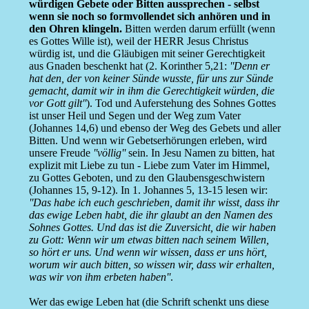
würdigen Gebete oder Bitten aussprechen - selbst
wenn sie noch so formvollendet sich anhören und in
den Ohren klingeln.
Bitten werden darum erfüllt (wenn
es Gottes Wille ist), weil der HERR Jesus Christus
würdig ist, und die Gläubigen mit seiner Gerechtigkeit
aus Gnaden beschenkt hat (2. Korinther 5,21:
''Denn er
hat den, der von keiner Sünde wusste, für uns zur Sünde
gemacht, damit wir in ihm die Gerechtigkeit würden, die
vor Gott gilt''
). Tod und Auferstehung des Sohnes Gottes
ist unser Heil und Segen und der Weg zum Vater
(Johannes 14,6) und ebenso der Weg des Gebets und aller
Bitten. Und wenn wir Gebetserhörungen erleben, wird
unsere Freude
''völlig''
sein. In Jesu Namen zu bitten, hat
explizit mit Liebe zu tun - Liebe zum Vater im Himmel,
zu Gottes Geboten, und zu den Glaubensgeschwistern
(Johannes 15, 9-12). In 1. Johannes 5, 13-15 lesen wir:
''Das habe ich euch geschrieben, damit ihr wisst, dass ihr
das ewige Leben habt, die ihr glaubt an den Namen des
Sohnes Gottes. Und das ist die Zuversicht, die wir haben
zu Gott: Wenn wir um etwas bitten nach seinem Willen,
so hört er uns. Und wenn wir wissen, dass er uns hört,
worum wir auch bitten, so wissen wir, dass wir erhalten,
was wir von ihm erbeten haben''
.
Wer das ewige Leben hat (die Schrift schenkt uns diese