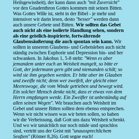
Heilsgewissheit), der kann dann auch
''mit Zuversicht''
vor den Gnadenthron Gottes kommen mit seinen Bitten.
Was Gottes Wille ist, steht in der Bibel - je mehr und
intensiver wir darin lesen, desto
''besser''
werden dann
auch unsere Gebete und Bitten.
Wir sollten das Gebet
auch nicht als eine isolierte Handlung sehen, sondern
als eine geistlich-inspirierte, fortwährende
Glaubensäußerung die auch spontan sein kann.
Wir
sollten in unserem Glaubens- und Gebetsleben auch nicht
ständig zwischen Euphorie und Depression hin- und her
schwanken. In Jakobus 1, 5-8 steht:
''Wenn es aber
jemandem unter euch an Weisheit mangelt, so bitte er
Gott, der jedermann gern gibt und niemanden schilt; so
wird sie ihm gegeben werden. Er bitte aber im Glauben
und zweifle nicht; denn wer zweifelt, der gleicht einer
Meereswoge, die vom Winde getrieben und bewegt wird.
Ein solcher Mensch denke nicht, dass er etwas von dem
Herrn empfangen werde. Ein Zweifler ist unbeständig auf
allen seinen Wegen''
. Wir brauchen auch Weisheit im
Gebet und unsere Bitten sollten dem ebenso entsprechen.
Wenn wir nicht wissen was wir beten sollen, so haben
wir die Verheissung, daß Gott uns dazu Weisheit schenkt.
Und wo wir tatsächlich nur noch müde und sprachlos
sind, vertritt uns der Geist mit
''unaussprechlichem
Seufzen''
(Römer 8,26). Gott segne euch!