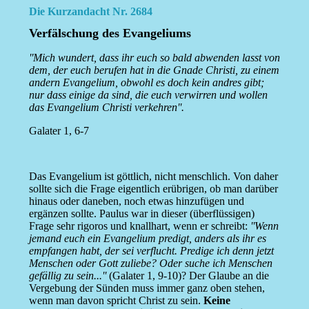
Die Kurzandacht Nr. 2684
Verfälschung des Evangeliums
''Mich wundert, dass ihr euch so bald abwenden lasst von
dem, der euch berufen hat in die Gnade Christi, zu einem
andern Evangelium, obwohl es doch kein andres gibt;
nur dass einige da sind, die euch verwirren und wollen
das Evangelium Christi verkehren''.
Galater 1, 6-7
Das Evangelium ist göttlich, nicht menschlich. Von daher
sollte sich die Frage eigentlich erübrigen, ob man darüber
hinaus oder daneben, noch etwas hinzufügen und
ergänzen sollte. Paulus war in dieser (überflüssigen)
Frage sehr rigoros und knallhart, wenn er schreibt:
''Wenn
jemand euch ein Evangelium predigt, anders als ihr es
empfangen habt, der sei verflucht. Predige ich denn jetzt
Menschen oder Gott zuliebe? Oder suche ich Menschen
gefällig zu sein...''
(Galater 1, 9-10)? Der Glaube an die
Vergebung der Sünden muss immer ganz oben stehen,
wenn man davon spricht Christ zu sein.
Keine