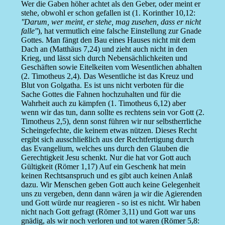
Wer die Gaben höher achtet als den Geber, oder meint er
stehe, obwohl er schon gefallen ist (1. Korinther 10,12:
''Darum, wer meint, er stehe, mag zusehen, dass er nicht
falle''
), hat vermutlich eine falsche Einstellung zur Gnade
Gottes. Man fängt den Bau eines Hauses nicht mit dem
Dach an (Matthäus 7,24) und zieht auch nicht in den
Krieg, und lässt sich durch Nebensächlichkeiten und
Geschäften sowie Eitelkeiten vom Wesentlichen abhalten
(2. Timotheus 2,4). Das Wesentliche ist das Kreuz und
Blut von Golgatha. Es ist uns nicht verboten für die
Sache Gottes die Fahnen hochzuhalten und für die
Wahrheit auch zu kämpfen (1. Timotheus 6,12) aber
wenn wir das tun, dann sollte es rechtens sein vor Gott (2.
Timotheus 2,5), denn sonst führen wir nur selbstherrliche
Scheingefechte, die keinem etwas nützen. Dieses Recht
ergibt sich ausschließlich aus der Rechtfertigung durch
das Evangelium, welches uns durch den Glauben die
Gerechtigkeit Jesu schenkt. Nur die hat vor Gott auch
Gültigkeit (Römer 1,17) Auf ein Geschenk hat mein
keinen Rechtsanspruch und es gibt auch keinen Anlaß
dazu. Wir Menschen geben Gott auch keine Gelegenheit
uns zu vergeben, denn dann wären ja wir die Agierenden
und Gott würde nur reagieren - so ist es nicht. Wir haben
nicht nach Gott gefragt (Römer 3,11) und Gott war uns
gnädig, als wir noch verloren und tot waren (Römer 5,8: