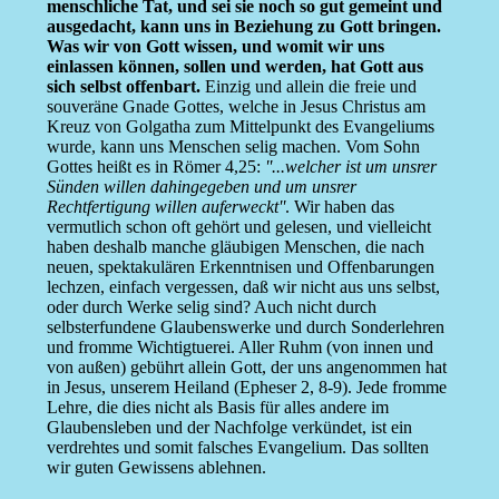
menschliche Tat, und sei sie noch so gut gemeint und
ausgedacht, kann uns in Beziehung zu Gott bringen.
Was wir von Gott wissen, und womit wir uns
einlassen können, sollen und werden, hat Gott aus
sich selbst offenbart.
Einzig und allein die freie und
souveräne Gnade Gottes, welche in Jesus Christus am
Kreuz von Golgatha zum Mittelpunkt des Evangeliums
wurde, kann uns Menschen selig machen. Vom Sohn
Gottes heißt es in Römer 4,25:
''...welcher ist um unsrer
Sünden willen dahingegeben und um unsrer
Rechtfertigung willen auferweckt''
. Wir haben das
vermutlich schon oft gehört und gelesen, und vielleicht
haben deshalb manche gläubigen Menschen, die nach
neuen, spektakulären Erkenntnisen und Offenbarungen
lechzen, einfach vergessen, daß wir nicht aus uns selbst,
oder durch Werke selig sind? Auch nicht durch
selbsterfundene Glaubenswerke und durch Sonderlehren
und fromme Wichtigtuerei. Aller Ruhm (von innen und
von außen) gebührt allein Gott, der uns angenommen hat
in Jesus, unserem Heiland (Epheser 2, 8-9). Jede fromme
Lehre, die dies nicht als Basis für alles andere im
Glaubensleben und der Nachfolge verkündet, ist ein
verdrehtes und somit falsches Evangelium. Das sollten
wir guten Gewissens ablehnen.