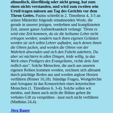
altmodisch, überflüssig oder nicht genug, hat zum
einen nichts verstanden, und wird zum zweiten sein
Urteil tragen müssen am Tag des Gerichts vor dem
Thron Gottes.
Paulus schreibt in 2. Timotheus 4, 3-5 an
seinen Mitstreiter folgende ermahnenden Worte, die
gerade in unserer jetzigen, verdrehten und komplizierten
Zeit, unsere ganze Aufmerksamkeit verlangt:
''Denn es
wird eine Zeit kommen, da sie die heilsame Lehre nicht
ertragen werden; sondern nach ihren eigenen Gelüsten
werden sie sich selbst Lehrer aufladen, nach denen ihnen
die Ohren jucken, und werden die Ohren von der
Wahrheit abwenden und sich den Fabeln zukehren. Du
aber sei nüchtern in allen Dingen, leide willig, tu das
Werk eines Predigers des Evangeliums, richte dein Amt
redlich aus''
. Solche Menschen, die auch aus unseren
eigenen Reihen kommen werden, zeichnen sich allesamt
durch prächtige Reden aus und werden arglose Herzen
verführen (Römer 16,18). Ständige Fragen, Wortgefechte
und Arroganz ist das Kennzeichen eines ketzerischen
Menschen (1. Timotheus 6, 3-4). Solche sollen wir
meiden, und ihnen auch nicht die Bühne geben ihr
verbales Gift zu versprühen - lasst euch nicht verführen
(Matthäus 24,4).
Jörg Bauer