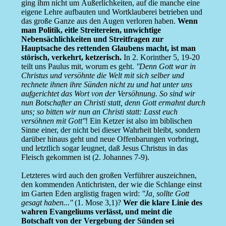
ging ihm nicht um Äußerlichkeiten, auf die manche eine
eigene Lehre aufbauten und Wortklauberei betrieben und
das große Ganze aus den Augen verloren haben.
Wenn
man Politik, eitle Streitereien, unwichtige
Nebensächlichkeiten und Streitfragen zur
Hauptsache des rettenden Glaubens macht, ist man
störisch, verkehrt, ketzerisch.
In 2. Korinther 5, 19-20
teilt uns Paulus mit, worum es geht.
''Denn Gott war in
Christus und versöhnte die Welt mit sich selber und
rechnete ihnen ihre Sünden nicht zu und hat unter uns
aufgerichtet das Wort von der Versöhnung. So sind wir
nun Botschafter an Christi statt, denn Gott ermahnt durch
uns; so bitten wir nun an Christi statt: Lasst euch
versöhnen mit Gott''
! Ein Ketzer ist also im biblischen
Sinne einer, der nicht bei dieser Wahrheit bleibt, sondern
darüber hinaus geht und neue Offenbarungen vorbringt,
und letztlich sogar leugnet, daß Jesus Christus in das
Fleisch gekommen ist (2. Johannes 7-9).
Letzteres wird auch den großen Verführer auszeichnen,
den kommenden Antichristen, der wie die Schlange einst
im Garten Eden arglistig fragen wird:
''Ja, sollte Gott
gesagt haben...''
(1. Mose 3,1)?
Wer die klare Linie des
wahren Evangeliums verlässt, und meint die
Botschaft von der Vergebung der Sünden sei