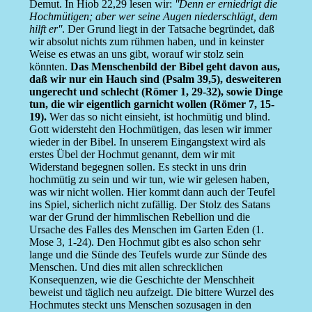
Demut. In Hiob 22,29 lesen wir:
''Denn er erniedrigt die
Hochmütigen; aber wer seine Augen niederschlägt, dem
hilft er''
. Der Grund liegt in der Tatsache begründet, daß
wir absolut nichts zum rühmen haben, und in keinster
Weise es etwas an uns gibt, worauf wir stolz sein
könnten.
Das Menschenbild der Bibel geht davon aus,
daß wir nur ein Hauch sind (Psalm 39,5), desweiteren
ungerecht und schlecht (Römer 1, 29-32), sowie Dinge
tun, die wir eigentlich garnicht wollen (Römer 7, 15-
19).
Wer das so nicht einsieht, ist hochmütig und blind.
Gott widersteht den Hochmütigen, das lesen wir immer
wieder in der Bibel. In unserem Eingangstext wird als
erstes Übel der Hochmut genannt, dem wir mit
Widerstand begegnen sollen. Es steckt in uns drin
hochmütig zu sein und wir tun, wie wir gelesen haben,
was wir nicht wollen. Hier kommt dann auch der Teufel
ins Spiel, sicherlich nicht zufällig. Der Stolz des Satans
war der Grund der himmlischen Rebellion und die
Ursache des Falles des Menschen im Garten Eden (1.
Mose 3, 1-24). Den Hochmut gibt es also schon sehr
lange und die Sünde des Teufels wurde zur Sünde des
Menschen. Und dies mit allen schrecklichen
Konsequenzen, wie die Geschichte der Menschheit
beweist und täglich neu aufzeigt. Die bittere Wurzel des
Hochmutes steckt uns Menschen sozusagen in den