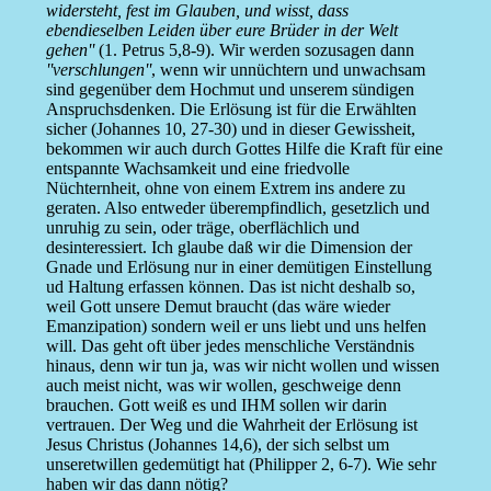
widersteht, fest im Glauben, und wisst, dass
ebendieselben Leiden über eure Brüder in der Welt
gehen''
(1. Petrus 5,8-9). Wir werden sozusagen dann
''verschlungen''
, wenn wir unnüchtern und unwachsam
sind gegenüber dem Hochmut und unserem sündigen
Anspruchsdenken. Die Erlösung ist für die Erwählten
sicher (Johannes 10, 27-30) und in dieser Gewissheit,
bekommen wir auch durch Gottes Hilfe die Kraft für eine
entspannte Wachsamkeit und eine friedvolle
Nüchternheit, ohne von einem Extrem ins andere zu
geraten. Also entweder überempfindlich, gesetzlich und
unruhig zu sein, oder träge, oberflächlich und
desinteressiert. Ich glaube daß wir die Dimension der
Gnade und Erlösung nur in einer demütigen Einstellung
ud Haltung erfassen können. Das ist nicht deshalb so,
weil Gott unsere Demut braucht (das wäre wieder
Emanzipation) sondern weil er uns liebt und uns helfen
will. Das geht oft über jedes menschliche Verständnis
hinaus, denn wir tun ja, was wir nicht wollen und wissen
auch meist nicht, was wir wollen, geschweige denn
brauchen. Gott weiß es und IHM sollen wir darin
vertrauen. Der Weg und die Wahrheit der Erlösung ist
Jesus Christus (Johannes 14,6), der sich selbst um
unseretwillen gedemütigt hat (Philipper 2, 6-7). Wie sehr
haben wir das dann nötig?