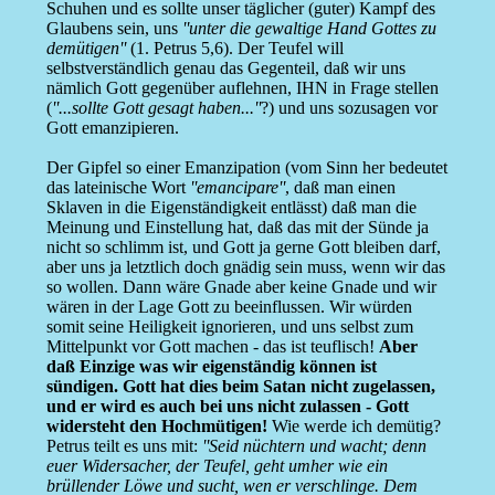
Schuhen und es sollte unser täglicher (guter) Kampf des
Glaubens sein, uns
''unter die gewaltige Hand Gottes zu
demütigen''
(1. Petrus 5,6). Der Teufel will
selbstverständlich genau das Gegenteil, daß wir uns
nämlich Gott gegenüber auflehnen, IHN in Frage stellen
(
''...sollte Gott gesagt haben...''
?) und uns sozusagen vor
Gott emanzipieren.
Der Gipfel so einer Emanzipation (vom Sinn her bedeutet
das lateinische Wort
''emancipare''
, daß man einen
Sklaven in die Eigenständigkeit entlässt) daß man die
Meinung und Einstellung hat, daß das mit der Sünde ja
nicht so schlimm ist, und Gott ja gerne Gott bleiben darf,
aber uns ja letztlich doch gnädig sein muss, wenn wir das
so wollen. Dann wäre Gnade aber keine Gnade und wir
wären in der Lage Gott zu beeinflussen. Wir würden
somit seine Heiligkeit ignorieren, und uns selbst zum
Mittelpunkt vor Gott machen - das ist teuflisch!
Aber
daß Einzige was wir eigenständig können ist
sündigen. Gott hat dies beim Satan nicht zugelassen,
und er wird es auch bei uns nicht zulassen - Gott
widersteht den Hochmütigen!
Wie werde ich demütig?
Petrus teilt es uns mit:
''Seid nüchtern und wacht; denn
euer Widersacher, der Teufel, geht umher wie ein
brüllender Löwe und sucht, wen er verschlinge. Dem