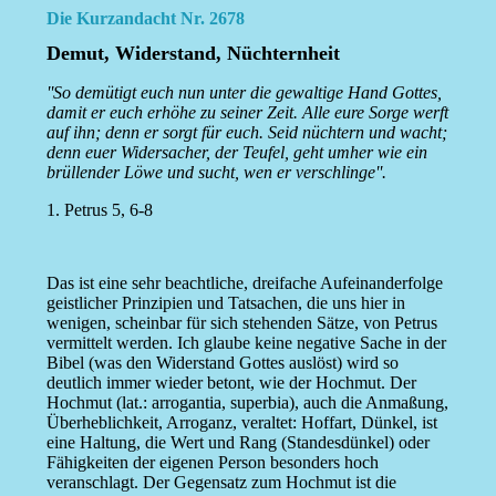
Die Kurzandacht Nr. 2678
Demut, Widerstand, Nüchternheit
''So demütigt euch nun unter die gewaltige Hand Gottes,
damit er euch erhöhe zu seiner Zeit. Alle eure Sorge werft
auf ihn; denn er sorgt für euch. Seid nüchtern und wacht;
denn euer Widersacher, der Teufel, geht umher wie ein
brüllender Löwe und sucht, wen er verschlinge''.
1. Petrus 5, 6-8
Das ist eine sehr beachtliche, dreifache Aufeinanderfolge
geistlicher Prinzipien und Tatsachen, die uns hier in
wenigen, scheinbar für sich stehenden Sätze, von Petrus
vermittelt werden. Ich glaube keine negative Sache in der
Bibel (was den Widerstand Gottes auslöst) wird so
deutlich immer wieder betont, wie der Hochmut. Der
Hochmut (lat.: arrogantia, superbia), auch die Anmaßung,
Überheblichkeit, Arroganz, veraltet: Hoffart, Dünkel, ist
eine Haltung, die Wert und Rang (Standesdünkel) oder
Fähigkeiten der eigenen Person besonders hoch
veranschlagt. Der Gegensatz zum Hochmut ist die