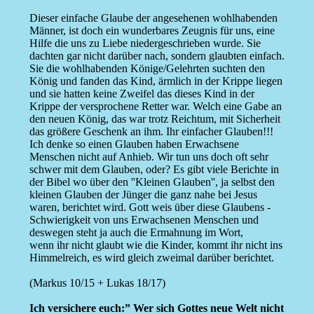
Dieser einfache Glaube der angesehenen wohlhabenden
Männer, ist doch ein wunderbares Zeugnis für uns, eine
Hilfe die uns zu Liebe niedergeschrieben wurde. Sie
dachten gar nicht darüber nach, sondern glaubten einfach.
Sie die wohlhabenden Könige/Gelehrten suchten den
König und fanden das Kind, ärmlich in der Krippe liegen
und sie hatten keine Zweifel das dieses Kind in der
Krippe der versprochene Retter war. Welch eine Gabe an
den neuen König, das war trotz Reichtum, mit Sicherheit
das größere Geschenk an ihm. Ihr einfacher Glauben!!!
Ich denke so einen Glauben haben Erwachsene
Menschen nicht auf Anhieb. Wir tun uns doch oft sehr
schwer mit dem Glauben, oder? Es gibt viele Berichte in
der Bibel wo über den ''Kleinen Glauben'', ja selbst den
kleinen Glauben der Jünger die ganz nahe bei Jesus
waren, berichtet wird. Gott weis über diese Glaubens -
Schwierigkeit von uns Erwachsenen Menschen und
deswegen steht ja auch die Ermahnung im Wort,
wenn ihr nicht glaubt wie die Kinder, kommt ihr nicht ins
Himmelreich, es wird gleich zweimal darüber berichtet.
(Markus 10/15 + Lukas 18/17)
Ich versichere euch:” Wer sich Gottes neue Welt nicht