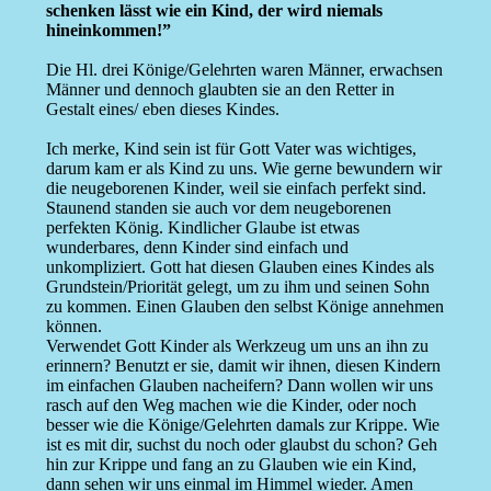
schenken lässt wie ein Kind, der wird niemals
hineinkommen!”
Die Hl. drei Könige/Gelehrten waren Männer, erwachsen
Männer und dennoch glaubten sie an den Retter in
Gestalt eines/ eben dieses Kindes.
Ich merke, Kind sein ist für Gott Vater was wichtiges,
darum kam er als Kind zu uns. Wie gerne bewundern wir
die neugeborenen Kinder, weil sie einfach perfekt sind.
Staunend standen sie auch vor dem neugeborenen
perfekten König. Kindlicher Glaube ist etwas
wunderbares, denn Kinder sind einfach und
unkompliziert. Gott hat diesen Glauben eines Kindes als
Grundstein/Priorität gelegt, um zu ihm und seinen Sohn
zu kommen. Einen Glauben den selbst Könige annehmen
können.
Verwendet Gott Kinder als Werkzeug um uns an ihn zu
erinnern? Benutzt er sie, damit wir ihnen, diesen Kindern
im einfachen Glauben nacheifern? Dann wollen wir uns
rasch auf den Weg machen wie die Kinder, oder noch
besser wie die Könige/Gelehrten damals zur Krippe. Wie
ist es mit dir, suchst du noch oder glaubst du schon? Geh
hin zur Krippe und fang an zu Glauben wie ein Kind,
dann sehen wir uns einmal im Himmel wieder. Amen