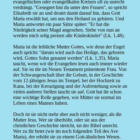
evangelischen oder evangelikalen Kreisen oft zu unrecht
verdrängt. ''Gesegnet bist du unter den Frauen'', so spricht
Elisabeth sie an und deutet damit darauf hin, dass Gott
Maria erwählt hat, um uns den Heiland zu gebären. Und
Maria antwortet ein paar Sätze später: ''Er hat die
Niedrigkeit seiner Magd angesehen. Siehe von nun an
werden mich selig preisen alle Kindeskinder'' (Lk. 1,48).
Maria ist die leibliche Mutter Gottes, wie denn der Engel
auch spricht: ''darum wird auch das Heilige, das geboren
wird, Gottes Sohn genannt werden'' (Lk. 1,35). Maria
taucht, wenn wir die Evangelien lesen auch immer wieder
auf. Sie ist die im Neuen Testament präsenteste Frau. Von
der Schwangerschaft über die Geburt, in der Geschichte
vom 12-jährigen Jesus im Tempel, bei der Hochzeit zu
Kana, bei der Kreuzigung und der Auferstehung sowie an
vielen anderen Stellen taucht sie auf. Gott hat ihr schon
eine wichtige Rolle gegeben, wie Mütter sie normal im
Leben eines Mannes haben.
Doch ist sie nicht mehr aber auch nicht weniger, als die
Mutter Jesu. Wer sie überhöht, oder sie aus der
christlichen Geschichte streicht, tut der Bibel unrecht.
Wer zu ihr betet (wie im noch folgenden Teil des Ave
Maria), der erhöht sie zu einem Gott-ähnlichen Wesen.