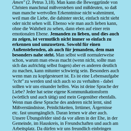
Amen''
(2. Petrus 3,18). Man kann die Beweggründe von
Christen manchmal mißverstehen und mißdeuten, so daß
man manche wertvollen Erkenntnisse nicht wahrnimmt,
weil man die Liebe, die dahinter steckt, einfach nicht sieht
oder nicht sehen will. Ebenso wie man auch lieben kann,
ohne die Wahrheit zu sehen, dann eben auf einer rein
emotionalen Ebene.
Jemanden zu lieben, und dies auch
zu zeigen, ist vermutlich nicht immer so einfach zu
erkennen und umzusetzen. Sowohl für einen
Außenstehenden, als auch für jemandem, dem man
besonders nahe steht.
Man selbst weiß normalerweise
schon, warum man etwas macht (wenn nicht, sollte man
sich das aufrichtig selbst fragen) aber es anderen deutlich
zu machen, kann mitunter schwierig sein. Besonders auch
wenn man zu kopfgesteuert ist. Es ist eine Lebensaufgabe
''echt''
zu werden und sich auch so zu verhalten - dabei
sollten wir uns einander helfen. Was ist deine Sprache der
Liebe? Jeder hat seine eigene Kommunikationsform
(wörtlich und auch tätig) und mein Gegenüber ebenfalls.
Wenn man diese Sprache des anderen nicht lernt, sind
Mißverständnisse, Peinlichkeiten, Irrtümer, Ärgernisse
etc. fast unumgänglich. Daran lernen wir aber auch.
Unsere Übungsfelder sind da vor allem in der Ehe, in der
Gemeinde, im Hauskreis, in Freundschaften und auch am
Arbeitsplatz. Da dürfen wir uns freundlich einbringen