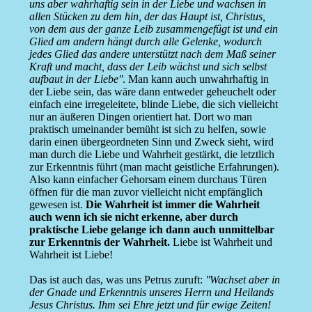
uns aber wahrhaftig sein in der Liebe und wachsen in
allen Stücken zu dem hin, der das Haupt ist, Christus,
von dem aus der ganze Leib zusammengefügt ist und ein
Glied am andern hängt durch alle Gelenke, wodurch
jedes Glied das andere unterstützt nach dem Maß seiner
Kraft und macht, dass der Leib wächst und sich selbst
aufbaut in der Liebe''
. Man kann auch unwahrhaftig in
der Liebe sein, das wäre dann entweder geheuchelt oder
einfach eine irregeleitete, blinde Liebe, die sich vielleicht
nur an äußeren Dingen orientiert hat. Dort wo man
praktisch umeinander bemüht ist sich zu helfen, sowie
darin einen übergeordneten Sinn und Zweck sieht, wird
man durch die Liebe und Wahrheit gestärkt, die letztlich
zur Erkenntnis führt (man macht geistliche Erfahrungen).
Also kann einfacher Gehorsam einem durchaus Türen
öffnen für die man zuvor vielleicht nicht empfänglich
gewesen ist.
Die Wahrheit ist immer die Wahrheit
auch wenn ich sie nicht erkenne, aber durch
praktische Liebe gelange ich dann auch unmittelbar
zur Erkenntnis der Wahrheit.
Liebe ist Wahrheit und
Wahrheit ist Liebe!
Das ist auch das, was uns Petrus zuruft:
''Wachset aber in
der Gnade und Erkenntnis unseres Herrn und Heilands
Jesus Christus. Ihm sei Ehre jetzt und für ewige Zeiten!