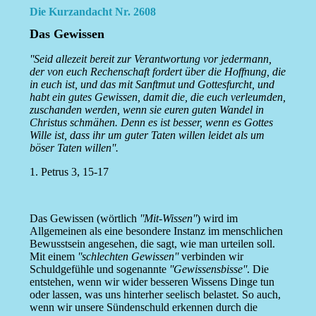
Die Kurzandacht Nr. 2608
Das Gewissen
''Seid allezeit bereit zur Verantwortung vor jedermann,
der von euch Rechenschaft fordert über die Hoffnung, die
in euch ist, und das mit Sanftmut und Gottesfurcht, und
habt ein gutes Gewissen, damit die, die euch verleumden,
zuschanden werden, wenn sie euren guten Wandel in
Christus schmähen. Denn es ist besser, wenn es Gottes
Wille ist, dass ihr um guter Taten willen leidet als um
böser Taten willen''.
1. Petrus 3, 15-17
Das Gewissen (wörtlich
''Mit-Wissen''
) wird im
Allgemeinen als eine besondere Instanz im menschlichen
Bewusstsein angesehen, die sagt, wie man urteilen soll.
Mit einem
''schlechten Gewissen''
verbinden wir
Schuldgefühle und sogenannte
''Gewissensbisse''
. Die
entstehen, wenn wir wider besseren Wissens Dinge tun
oder lassen, was uns hinterher seelisch belastet. So auch,
wenn wir unsere Sündenschuld erkennen durch die