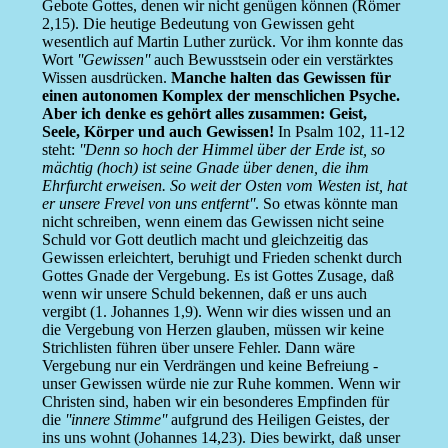
Gebote Gottes, denen wir nicht genügen können (Römer
2,15). Die heutige Bedeutung von Gewissen geht
wesentlich auf Martin Luther zurück. Vor ihm konnte das
Wort
''Gewissen''
auch Bewusstsein oder ein verstärktes
Wissen ausdrücken.
Manche halten das Gewissen für
einen autonomen Komplex der menschlichen Psyche.
Aber ich denke es gehört alles zusammen: Geist,
Seele, Körper und auch Gewissen!
In Psalm 102, 11-12
steht:
''Denn so hoch der Himmel über der Erde ist, so
mächtig (hoch) ist seine Gnade über denen, die ihm
Ehrfurcht erweisen. So weit der Osten vom Westen ist, hat
er unsere Frevel von uns entfernt''
. So etwas könnte man
nicht schreiben, wenn einem das Gewissen nicht seine
Schuld vor Gott deutlich macht und gleichzeitig das
Gewissen erleichtert, beruhigt und Frieden schenkt durch
Gottes Gnade der Vergebung. Es ist Gottes Zusage, daß
wenn wir unsere Schuld bekennen, daß er uns auch
vergibt (1. Johannes 1,9). Wenn wir dies wissen und an
die Vergebung von Herzen glauben, müssen wir keine
Strichlisten führen über unsere Fehler. Dann wäre
Vergebung nur ein Verdrängen und keine Befreiung -
unser Gewissen würde nie zur Ruhe kommen. Wenn wir
Christen sind, haben wir ein besonderes Empfinden für
die
''innere Stimme''
aufgrund des Heiligen Geistes, der
ins uns wohnt (Johannes 14,23). Dies bewirkt, daß unser