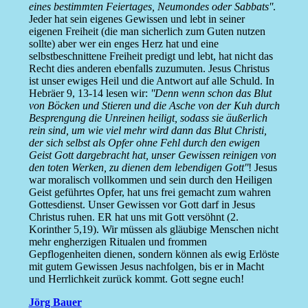
eines bestimmten Feiertages, Neumondes oder Sabbats''
.
Jeder hat sein eigenes Gewissen und lebt in seiner
eigenen Freiheit (die man sicherlich zum Guten nutzen
sollte) aber wer ein enges Herz hat und eine
selbstbeschnittene Freiheit predigt und lebt, hat nicht das
Recht dies anderen ebenfalls zuzumuten. Jesus Christus
ist unser ewiges Heil und die Antwort auf alle Schuld. In
Hebräer 9, 13-14 lesen wir:
''Denn wenn schon das Blut
von Böcken und Stieren und die Asche von der Kuh durch
Besprengung die Unreinen heiligt, sodass sie äußerlich
rein sind, um wie viel mehr wird dann das Blut Christi,
der sich selbst als Opfer ohne Fehl durch den ewigen
Geist Gott dargebracht hat, unser Gewissen reinigen von
den toten Werken, zu dienen dem lebendigen Gott''
! Jesus
war moralisch vollkommen und sein durch den Heiligen
Geist geführtes Opfer, hat uns frei gemacht zum wahren
Gottesdienst. Unser Gewissen vor Gott darf in Jesus
Christus ruhen. ER hat uns mit Gott versöhnt (2.
Korinther 5,19). Wir müssen als gläubige Menschen nicht
mehr engherzigen Ritualen und frommen
Gepflogenheiten dienen, sondern können als ewig Erlöste
mit gutem Gewissen Jesus nachfolgen, bis er in Macht
und Herrlichkeit zurück kommt. Gott segne euch!
Jörg Bauer