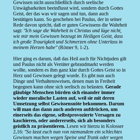
Gewissen nicht ausschließlich durch seelische
Unwägbarkeiten beeinflusst wird, sondern durch Gottes
Geist, der das was wir sagen und tun, dann auch
bestätigen kann. So geschehen bei Paulus, der in seiner
Rede davon spricht, daß er guten Gewissens die Wahrheit
sagt:
''Ich sage die Wahrheit in Christus und lüge nicht,
wie mir mein Gewissen bezeugt im Heiligen Geist, dass
ich große Traurigkeit und Schmerzen ohne Unterlass in
meinem Herzen habe''
(Römer 9, 1-2).
Hier ging es darum, daß das Heil auch für Nichtjuden gilt
und Paulus nicht als Verräter gebrandmarkt werden
wollte, sondern es ihm ganz klar durch Gottes Geist so in
Herz und Gewissen gelegt wurde. Es gibt nun auch
Dinge und Verhaltensweisen, denen man in Freiheit
begegnen kann ohne sich seelisch zu belasten.
Gerade
gläubige Menschen bürden sich einander immer
wieder moralische Lasten auf, weil sie mit deren
Umsetzung selbst Gewissensnöte bekommen. Darum
will man das dann auch anderen aufdrücken, um
einerseits das eigene, selbstprovozierte Versagen zu
kaschieren, oder andererseits, sich als besonders
geistlich zu präsentieren.
Lesen wir hierzu in Kolosser
2,16:
''So lasst euch nun von niemandem ein schlechtes
Gewissen machen wegen Speise und Trank oder wegen