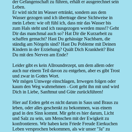
der Gefangenschaft zu führen, erhält er ausgerechnet sein
Leben.
Er wird nicht im Wasser ertränkt, sondern aus dem
Wasser gezogen und ich übertrage diese Sichtweise in
mein Leben: wie oft fühl ich, dass mir das Wasser bis
zum Hals steht und ich rausgezogen werden muss!? Geht
Dir das manchmal auch so? Hat Dir die Kurzarbeit zu
schaffen gemacht? Hast Du gehässige Nachbarn, die
ständig am Nörgeln sind? Hast Du Pobleme mit Deinen
Kindern in der Erziehung? Quält Dich Krankheit? Bist
Du mit den Nerven am Ende?
Leider gibt es kein Allroundrezept, um dem allem oder
auch nur einem Teil davon zu entgehen, aber es gibt Trost
und zwar in Gottes Wort.
Wir mögen Umwege einschlagen, Irrwegen folgen oder
kaum den Weg wahrnehmen - Gott geht ihn mit und wird
Dich in Liebe, Sanftmut und Güte zurückführen!
Hier auf Erden geht es nicht darum in Saus und Braus zu
leben, oder alles geschenkt zu bekommen, was einem
grad in den Sinn kommt. Mir geht es hier darum, Licht
und Salz zu sein, um Menschen mit der Ewigkeit zu
konfrontieren. Wir haben kein Friede Freude Eierkuchen
Leben versprochen bekommen, als wir unser ''Ja'' zu