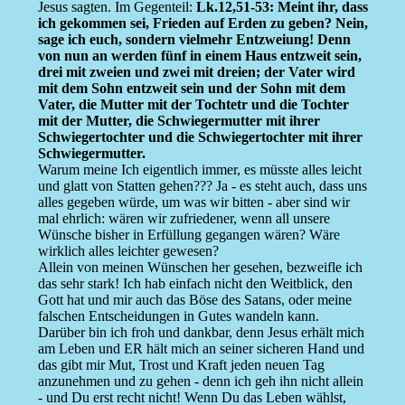
Jesus sagten. Im Gegenteil:
Lk.12,51-53: Meint ihr, dass
ich gekommen sei, Frieden auf Erden zu geben? Nein,
sage ich euch, sondern vielmehr Entzweiung! Denn
von nun an werden fünf in einem Haus entzweit sein,
drei mit zweien und zwei mit dreien; der Vater wird
mit dem Sohn entzweit sein und der Sohn mit dem
Vater, die Mutter mit der Tochtetr und die Tochter
mit der Mutter, die Schwiegermutter mit ihrer
Schwiegertochter und die Schwiegertochter mit ihrer
Schwiegermutter.
Warum meine Ich eigentlich immer, es müsste alles leicht
und glatt von Statten gehen??? Ja - es steht auch, dass uns
alles gegeben würde, um was wir bitten - aber sind wir
mal ehrlich: wären wir zufriedener, wenn all unsere
Wünsche bisher in Erfüllung gegangen wären? Wäre
wirklich alles leichter gewesen?
Allein von meinen Wünschen her gesehen, bezweifle ich
das sehr stark! Ich hab einfach nicht den Weitblick, den
Gott hat und mir auch das Böse des Satans, oder meine
falschen Entscheidungen in Gutes wandeln kann.
Darüber bin ich froh und dankbar, denn Jesus erhält mich
am Leben und ER hält mich an seiner sicheren Hand und
das gibt mir Mut, Trost und Kraft jeden neuen Tag
anzunehmen und zu gehen - denn ich geh ihn nicht allein
- und Du erst recht nicht! Wenn Du das Leben wählst,