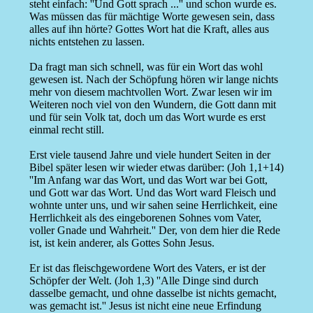
steht einfach: ''Und Gott sprach ...'' und schon wurde es.
Was müssen das für mächtige Worte gewesen sein, dass
alles auf ihn hörte? Gottes Wort hat die Kraft, alles aus
nichts entstehen zu lassen.
Da fragt man sich schnell, was für ein Wort das wohl
gewesen ist. Nach der Schöpfung hören wir lange nichts
mehr von diesem machtvollen Wort. Zwar lesen wir im
Weiteren noch viel von den Wundern, die Gott dann mit
und für sein Volk tat, doch um das Wort wurde es erst
einmal recht still.
Erst viele tausend Jahre und viele hundert Seiten in der
Bibel später lesen wir wieder etwas darüber: (Joh 1,1+14)
''Im Anfang war das Wort, und das Wort war bei Gott,
und Gott war das Wort. Und das Wort ward Fleisch und
wohnte unter uns, und wir sahen seine Herrlichkeit, eine
Herrlichkeit als des eingeborenen Sohnes vom Vater,
voller Gnade und Wahrheit.'' Der, von dem hier die Rede
ist, ist kein anderer, als Gottes Sohn Jesus.
Er ist das fleischgewordene Wort des Vaters, er ist der
Schöpfer der Welt. (Joh 1,3) ''Alle Dinge sind durch
dasselbe gemacht, und ohne dasselbe ist nichts gemacht,
was gemacht ist.'' Jesus ist nicht eine neue Erfindung