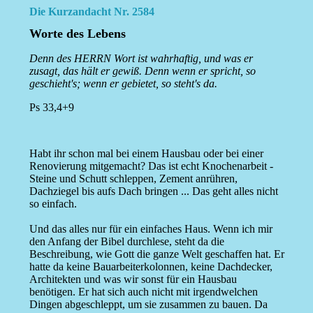
Die Kurzandacht Nr. 2584
Worte des Lebens
Denn des HERRN Wort ist wahrhaftig, und was er
zusagt, das hält er gewiß. Denn wenn er spricht, so
geschieht's; wenn er gebietet, so steht's da.
Ps 33,4+9
Habt ihr schon mal bei einem Hausbau oder bei einer
Renovierung mitgemacht? Das ist echt Knochenarbeit -
Steine und Schutt schleppen, Zement anrühren,
Dachziegel bis aufs Dach bringen ... Das geht alles nicht
so einfach.
Und das alles nur für ein einfaches Haus. Wenn ich mir
den Anfang der Bibel durchlese, steht da die
Beschreibung, wie Gott die ganze Welt geschaffen hat. Er
hatte da keine Bauarbeiterkolonnen, keine Dachdecker,
Architekten und was wir sonst für ein Hausbau
benötigen. Er hat sich auch nicht mit irgendwelchen
Dingen abgeschleppt, um sie zusammen zu bauen. Da