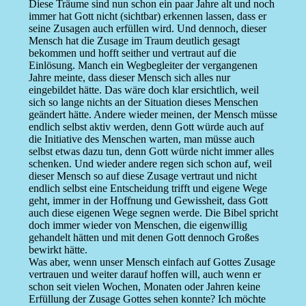
Diese Träume sind nun schon ein paar Jahre alt und noch
immer hat Gott nicht (sichtbar) erkennen lassen, dass er
seine Zusagen auch erfüllen wird. Und dennoch, dieser
Mensch hat die Zusage im Traum deutlich gesagt
bekommen und hofft seither und vertraut auf die
Einlösung. Manch ein Wegbegleiter der vergangenen
Jahre meinte, dass dieser Mensch sich alles nur
eingebildet hätte. Das wäre doch klar ersichtlich, weil
sich so lange nichts an der Situation dieses Menschen
geändert hätte. Andere wieder meinen, der Mensch müsse
endlich selbst aktiv werden, denn Gott würde auch auf
die Initiative des Menschen warten, man müsse auch
selbst etwas dazu tun, denn Gott würde nicht immer alles
schenken. Und wieder andere regen sich schon auf, weil
dieser Mensch so auf diese Zusage vertraut und nicht
endlich selbst eine Entscheidung trifft und eigene Wege
geht, immer in der Hoffnung und Gewissheit, dass Gott
auch diese eigenen Wege segnen werde. Die Bibel spricht
doch immer wieder von Menschen, die eigenwillig
gehandelt hätten und mit denen Gott dennoch Großes
bewirkt hätte.
Was aber, wenn unser Mensch einfach auf Gottes Zusage
vertrauen und weiter darauf hoffen will, auch wenn er
schon seit vielen Wochen, Monaten oder Jahren keine
Erfüllung der Zusage Gottes sehen konnte? Ich möchte