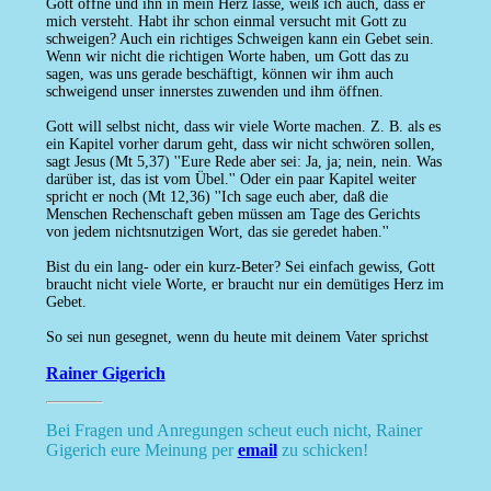
Gott öffne und ihn in mein Herz lasse, weiß ich auch, dass er
mich versteht. Habt ihr schon einmal versucht mit Gott zu
schweigen? Auch ein richtiges Schweigen kann ein Gebet sein.
Wenn wir nicht die richtigen Worte haben, um Gott das zu
sagen, was uns gerade beschäftigt, können wir ihm auch
schweigend unser innerstes zuwenden und ihm öffnen.
Gott will selbst nicht, dass wir viele Worte machen. Z. B. als es
ein Kapitel vorher darum geht, dass wir nicht schwören sollen,
sagt Jesus (Mt 5,37) ''Eure Rede aber sei: Ja, ja; nein, nein. Was
darüber ist, das ist vom Übel.'' Oder ein paar Kapitel weiter
spricht er noch (Mt 12,36) ''Ich sage euch aber, daß die
Menschen Rechenschaft geben müssen am Tage des Gerichts
von jedem nichtsnutzigen Wort, das sie geredet haben.''
Bist du ein lang- oder ein kurz-Beter? Sei einfach gewiss, Gott
braucht nicht viele Worte, er braucht nur ein demütiges Herz im
Gebet.
So sei nun gesegnet, wenn du heute mit deinem Vater sprichst
Rainer Gigerich
Bei Fragen und Anregungen scheut euch nicht, Rainer
Gigerich eure Meinung per
email
zu schicken!