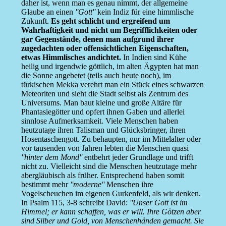
daher ist, wenn man es genau nimmt, der allgemeine
Glaube an einen
''Gott''
kein Indiz für eine himmlische
Zukunft.
Es geht schlicht und ergreifend um
Wahrhaftigkeit und nicht um Begrifflichkeiten oder
gar Gegenstände, denen man aufgrund ihrer
zugedachten oder offensichtlichen Eigenschaften,
etwas Himmlisches andichtet.
In Indien sind Kühe
heilig und irgendwie göttlich, im alten Ägypten hat man
die Sonne angebetet (teils auch heute noch), im
türkischen Mekka verehrt man ein Stück eines schwarzen
Meteoriten und sieht die Stadt selbst als Zentrum des
Universums. Man baut kleine und große Altäre für
Phantasiegötter und opfert ihnen Gaben und allerlei
sinnlose Aufmerksamkeit. Viele Menschen haben
heutzutage ihren Talisman und Glücksbringer, ihren
Hosentaschengott. Zu behaupten, nur im Mittelalter oder
vor tausenden von Jahren lebten die Menschen quasi
''hinter dem Mond''
entbehrt jeder Grundlage und trifft
nicht zu. Vielleicht sind die Menschen heutzutage mehr
abergläubisch als früher. Entsprechend haben somit
bestimmt mehr
''moderne''
Menschen ihre
Vogelscheuchen im eigenen Gurkenfeld, als wir denken.
In Psalm 115, 3-8 schreibt David:
''Unser Gott ist im
Himmel; er kann schaffen, was er will. Ihre Götzen aber
sind Silber und Gold, von Menschenhänden gemacht. Sie