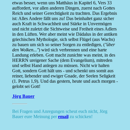
etwas besser, wenn uns Matthäus in Kapitel 6, Vers 33
auffordert, vor allen anderen Dingen, zuerst nach Gottes
Reich und seiner Gerechtigkeit zu trachten. Das Ergebnis
ist: Alles Andere fällt uns zu! Das beinhaltet ganz sicher
auch Kraft in Schwachheit und Stärke in Unvermögen
und nicht zuletzt die Sichtweise und Freiheit eines Adlers
in den Lüften. Wer aber meint wie Dädalus in der antiken
griechischen Mythologie, sich selbst Flügel (aus Wachs)
zu bauen um sich so seiner Sorgen zu entledigen, (
''über
den Wolken...''
) wird sich verbrennen und eine harte
Landung erleben. Gott macht zunichte was meint, in des
HERRN ureigener Sache (dem Evangelium), mitreden
und selbst Hand anlegen zu müssen. Nicht wir halten
Gott, sondern Gott hält uns - und schenkt uns somit aus
reiner, liebender und ewiger Gnade, der Seelen Seligkeit
(1. Petrus 1,9). Und das gestern, heute und auch morgen -
gelobt sei Gott!
Jörg Bauer
Bei Fragen und Anregungen scheut euch nicht, Jörg
Bauer eure Meinung per
email
zu schicken!