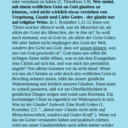
oder veranlasst zu haben (2. Timotheus 1,9).
Wer meint,
mit einem weltlichen Geist an Gott glauben zu
können,, wird nicht wirklich etwas verstehen von
Vergebung, Gnade und Liebe Gottes - der glaubt nur
auf religiöse Weise.
In 1. Korinther 1,11-12 lesen wir:
''Denn welcher Mensch weiß, was im Menschen ist, als
allein der Geist des Menschen, der in ihm ist? So weiß
auch niemand, was in Gott ist, als allein der Geist Gottes.
Wir aber haben nicht empfangen den Geist der Welt,
sondern den Geist aus Gott, dass wir
wissen können
, was
uns von Gott geschenkt ist''
. Gott muss uns selbst die
richtigen Sinne dafür öffnen, was es mit dem Evangelium
Jesu Christi auf sich hat, und was mich das persönlich
angeht? Von alleine kommen wir da nicht drauf. Wenn
wir uns als Christen zu sehr durch den weltlichen Geist in
Beschlag nehmen lassen, trübt das unsere geistliche
Wahrnehmung und letztlich unseren Glauben. Dann kann
es schnell passieren, daß wir zur Oberflächlichkeit in
geistlichen Dingen neigen und somit zum Hochmut. Ein
hochmütiger Christ ist eigentlich ein Widerspruch in sich.
Was ist der Glaube? Antwort: Eine Kraft Gottes (1.
Korinther 2,5:
''...damit euer Glaube nicht stehe auf
Menschenweisheit, sondern auf Gottes Kraft''
.). Wenn wir
das im Geiste verstanden haben und praktisch erleben,
wird uns unser Glaubensleben auch selbst immer wieder