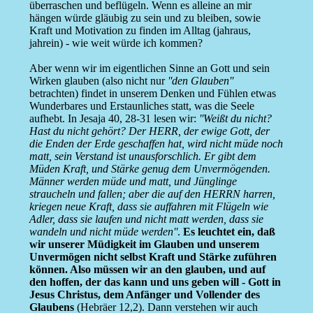
überraschen und beflügeln. Wenn es alleine an mir
hängen würde gläubig zu sein und zu bleiben, sowie
Kraft und Motivation zu finden im Alltag (jahraus,
jahrein) - wie weit würde ich kommen?
Aber wenn wir im eigentlichen Sinne an Gott und sein
Wirken glauben (also nicht nur
''den Glauben''
betrachten) findet in unserem Denken und Fühlen etwas
Wunderbares und Erstaunliches statt, was die Seele
aufhebt. In Jesaja 40, 28-31 lesen wir:
''Weißt du nicht?
Hast du nicht gehört? Der HERR, der ewige Gott, der
die Enden der Erde geschaffen hat, wird nicht müde noch
matt, sein Verstand ist unausforschlich. Er gibt dem
Müden Kraft, und Stärke genug dem Unvermögenden.
Männer werden müde und matt, und Jünglinge
straucheln und fallen; aber die auf den HERRN harren,
kriegen neue Kraft, dass sie auffahren mit Flügeln wie
Adler, dass sie laufen und nicht matt werden, dass sie
wandeln und nicht müde werden''
.
Es leuchtet ein, daß
wir unserer Müdigkeit im Glauben und unserem
Unvermögen nicht selbst Kraft und Stärke zuführen
können. Also müssen wir an den glauben, und auf
den hoffen, der das kann und uns geben will - Gott in
Jesus Christus, dem Anfänger und Vollender des
Glaubens
(Hebräer 12,2). Dann verstehen wir auch