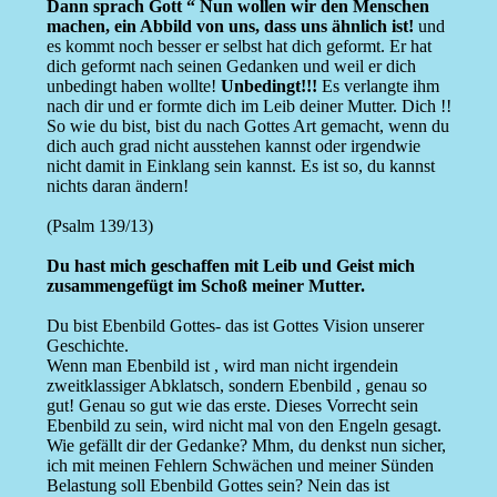
Dann sprach Gott “ Nun wollen wir den Menschen
machen, ein Abbild von uns, dass uns ähnlich ist!
und
es kommt noch besser er selbst hat dich geformt. Er hat
dich geformt nach seinen Gedanken und weil er dich
unbedingt haben wollte!
Unbedingt!!!
Es verlangte ihm
nach dir und er formte dich im Leib deiner Mutter. Dich !!
So wie du bist, bist du nach Gottes Art gemacht, wenn du
dich auch grad nicht ausstehen kannst oder irgendwie
nicht damit in Einklang sein kannst. Es ist so, du kannst
nichts daran ändern!
(Psalm 139/13)
Du hast mich geschaffen mit Leib und Geist mich
zusammengefügt im Schoß meiner Mutter.
Du bist Ebenbild Gottes- das ist Gottes Vision unserer
Geschichte.
Wenn man Ebenbild ist , wird man nicht irgendein
zweitklassiger Abklatsch, sondern Ebenbild , genau so
gut! Genau so gut wie das erste. Dieses Vorrecht sein
Ebenbild zu sein, wird nicht mal von den Engeln gesagt.
Wie gefällt dir der Gedanke? Mhm, du denkst nun sicher,
ich mit meinen Fehlern Schwächen und meiner Sünden
Belastung soll Ebenbild Gottes sein? Nein das ist