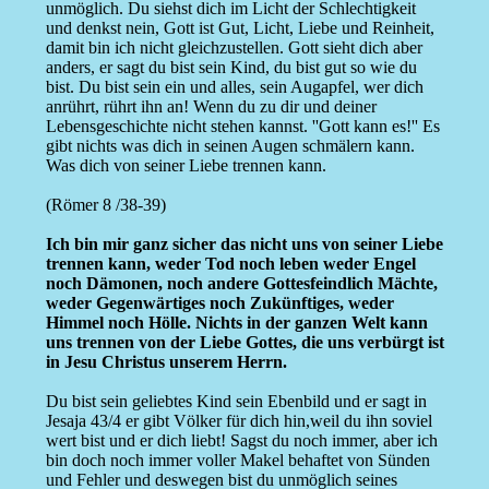
unmöglich. Du siehst dich im Licht der Schlechtigkeit
und denkst nein, Gott ist Gut, Licht, Liebe und Reinheit,
damit bin ich nicht gleichzustellen. Gott sieht dich aber
anders, er sagt du bist sein Kind, du bist gut so wie du
bist. Du bist sein ein und alles, sein Augapfel, wer dich
anrührt, rührt ihn an! Wenn du zu dir und deiner
Lebensgeschichte nicht stehen kannst. ''Gott kann es!'' Es
gibt nichts was dich in seinen Augen schmälern kann.
Was dich von seiner Liebe trennen kann.
(Römer 8 /38-39)
Ich bin mir ganz sicher das nicht uns von seiner Liebe
trennen kann, weder Tod noch leben weder Engel
noch Dämonen, noch andere Gottesfeindlich Mächte,
weder Gegenwärtiges noch Zukünftiges, weder
Himmel noch Hölle. Nichts in der ganzen Welt kann
uns trennen von der Liebe Gottes, die uns verbürgt ist
in Jesu Christus unserem Herrn.
Du bist sein geliebtes Kind sein Ebenbild und er sagt in
Jesaja 43/4 er gibt Völker für dich hin,weil du ihn soviel
wert bist und er dich liebt! Sagst du noch immer, aber ich
bin doch noch immer voller Makel behaftet von Sünden
und Fehler und deswegen bist du unmöglich seines