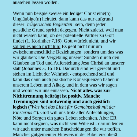
aussehen lassen wollen.
Wenn nun beispielsweise ein lediger Christ eine(n)
Ungläubige(n) heiratet, dann kann das nur aufgrund
dieser
''trügerischen Begierden''
sein, denn jeder
geistliche Grund spricht dagegen. Nicht zuletzt, weil man
nicht wissen kann, ob der potentielle Partner zu Gott
findet (1. Korinther 7,16).
Gott würfelt nicht, und wir
sollten es auch nicht tun!
Es geht nicht nur um
zwischenmenschliche Beziehungen, sondern um das was
wir glauben: Die Vergebung unserer Sünden durch den
Glauben an Tod und Auferstehung Jesu Christi an unserer
statt (Johannes 3, 16-18). Dadurch sind wir gerecht und
stehen im Licht der Wahrheit - entsprechend soll und
kann das dann auch praktische Konsequenzen haben in
unserem Leben und Alltag, und in dem was wir sagen
und womit wir uns einlassen.
Nicht alles, was zur
Nichttrennung beiträgt ist positiv. Manche
Trennungen sind notwendig und auch geistlich
logisch
(
''Was hat das Licht für Gemeinschaft mit der
Finsternis?''
). Gott will uns trotz aller Anfechtungen,
Nöte und Sorgen ein gutes Leben schenken. Aber ER
kann nicht segnen, was nicht sein Wille ist - darum leiden
wir auch unter manchen Entscheidungen die wir treffen.
Mancher gutgemeinter Hinweis in der Bibel erschließt