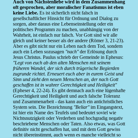
Auch von Nächstenliebe wird in dem Zusammenhang
oft gesprochen, aber moralischer Fanatismus ist eben
keine Liebe.
Es ist sicherlich nicht falsch in
gesellschaftlicher Hinsicht für Ordnung und Dialog zu
sorgen, aber daraus eine Lebenseinstellung oder ein
politisches Programm zu machen, unabhängig von der
Wahrheit, ist einfach nur falsch. Vor Gott sind wir alle
gleich und keiner besser als der andere (Römer 3, 21-23).
Aber es gibt nicht nur ein Leben nach dem Tod, sondern
auch ein Leben sozusagen
''nach''
der Erlösung durch
Jesus Christus. Paulus schrieb der Gemeinde in Ephesus:
''Legt von euch ab den alten Menschen mit seinem
früheren Wandel, der sich durch trügerische Begierden
zugrunde richtet. Erneuert euch aber in eurem Geist und
Sinn und zieht den neuen Menschen an, der nach Gott
geschaffen ist in wahrer Gerechtigkeit und Heiligkeit''
(Epheser 4, 22-24). Es gibt demnach auch eine lügenhafte
Gerechtigkeit und Heiligkeit und auch falsche Toleranz
und Zusammenarbeit - das kann auch ein antichristliches
System sein. Die Bezeichnung
''Beliar''
im Eingangstext,
ist hier ein Name des Teufels und bedeutet soviel wie
Nichtsnutzigkeit oder Verderben und hochgradig negativ
beschriebene Menschen oder Taten. Also etwas, was Gott
definitiv nicht geschaffen hat, und mit dem Gott gewiss
nicht übereinstimmt, auch wenn es manche vielleicht so