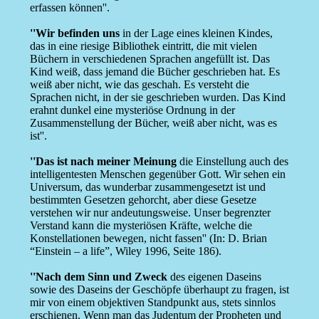
erfassen können''.
''Wir befinden uns
in der Lage eines kleinen Kindes,
das in eine riesige Bibliothek eintritt, die mit vielen
Büchern in verschiedenen Sprachen angefüllt ist. Das
Kind weiß, dass jemand die Bücher geschrieben hat. Es
weiß aber nicht, wie das geschah. Es versteht die
Sprachen nicht, in der sie geschrieben wurden. Das Kind
erahnt dunkel eine mysteriöse Ordnung in der
Zusammenstellung der Bücher, weiß aber nicht, was es
ist''.
''Das ist nach meiner Meinung
die Einstellung auch des
intelligentesten Menschen gegenüber Gott. Wir sehen ein
Universum, das wunderbar zusammengesetzt ist und
bestimmten Gesetzen gehorcht, aber diese Gesetze
verstehen wir nur andeutungsweise. Unser begrenzter
Verstand kann die mysteriösen Kräfte, welche die
Konstellationen bewegen, nicht fassen'' (In: D. Brian
“Einstein – a life”, Wiley 1996, Seite 186).
''Nach dem Sinn und Zweck
des eigenen Daseins
sowie des Daseins der Geschöpfe überhaupt zu fragen, ist
mir von einem objektiven Standpunkt aus, stets sinnlos
erschienen. Wenn man das Judentum der Propheten und