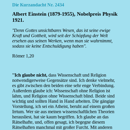
Die Kurzandacht Nr. 2434
Albert Einstein (1879-1955), Nobelpreis Physik
1921.
''Denn Gottes unsichtbares Wesen, das ist seine ewige
Kraft und Gottheit, wird seit der Schöpfung der Welt
ersehen aus seinen Werken, wenn man sie wahrnimmt,
sodass sie keine Entschuldigung haben''.
Römer 1,20
''Ich glaube nicht,
dass Wissenschaft und Religion
notwendigerweise Gegensätze sind. Ich denke vielmehr,
es gibt zwischen den beiden eine sehr enge Verbindung.
Außerdem glaube ich: Wissenschaft ohne Religion ist
lahm, und Religion ohne Wissenschaft blind. Beide sind
wichtig und sollten Hand in Hand arbeiten. Die gängige
Vorstellung, ich sei ein Atheist, beruht auf einem großen
Irrtum. Wer sie aus meinen wissenschaftlichen Theorien
herausliest, hat sie kaum begriffen. Ich glaube an das
Rätselhafte, und, offen gesagt, ich begegne diesem
Rätselhaften manchmal mit großer Furcht. Mit anderen