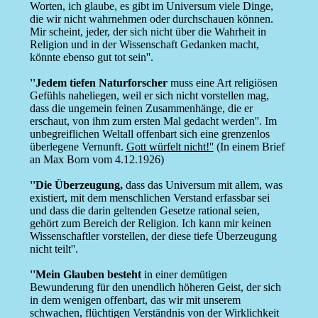
Worten, ich glaube, es gibt im Universum viele Dinge,
die wir nicht wahrnehmen oder durchschauen können.
Mir scheint, jeder, der sich nicht über die Wahrheit in
Religion und in der Wissenschaft Gedanken macht,
könnte ebenso gut tot sein''.
''Jedem tiefen Naturforscher
muss eine Art religiösen
Gefühls naheliegen, weil er sich nicht vorstellen mag,
dass die ungemein feinen Zusammenhänge, die er
erschaut, von ihm zum ersten Mal gedacht werden''. Im
unbegreiflichen Weltall offenbart sich eine grenzenlos
überlegene Vernunft.
Gott würfelt nicht!''
(In einem Brief
an Max Born vom 4.12.1926)
''Die Überzeugung,
dass das Universum mit allem, was
existiert, mit dem menschlichen Verstand erfassbar sei
und dass die darin geltenden Gesetze rational seien,
gehört zum Bereich der Religion. Ich kann mir keinen
Wissenschaftler vorstellen, der diese tiefe Überzeugung
nicht teilt''.
''Mein Glauben besteht
in einer demütigen
Bewunderung für den unendlich höheren Geist, der sich
in dem wenigen offenbart, das wir mit unserem
schwachen, flüchtigen Verständnis von der Wirklichkeit