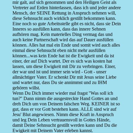
mir galt, auf sich genommen und den Heiligen Geist als
Vertreter auf Erden hinterlassen, dass ich und jeder andere
Mensch, der SEINE Rettung in Anspruch nehmen will,
diese Sehnsucht auch wirklich gestillt bekommen kann.
Eine noch so gute Arbeitsstelle gibt es nicht, dass sie Dein
Inneres so ausfüllen kann, dass das innere Sehnen
aufhören mag. Kein materielles Ding vermag das und
auch keine Partnerschaft wird das auf Dauer ausfüllen
können. Alles hat mal ein Ende und somit wird auch alles
einmal diese Sehnsucht eben nicht mehr ausfüllen
können...was kein Ende hat ist die Ewigkeit und da ist
einer, der auf Dich wartet. Der es sich was kosten hat
lassen, um diese Ewigkeit mit Dir zu verbringen. Einer,
der war und ist und immer sein wird - Gott - unser
allmächtiger Vater. Er schenkt Dir mit Jesus seine Liebe
und wartet nur, dass Du sie annimmst und zu IHM
gehören willst.
Wenn Du Dich immer wieder mal fragst ''Was soll ich
tun?'' Dann nimm die ausgestreckte Hand Gottes an und
dreh Dich um von Deinem falschen Weg. KEINER ist so
gut, dass er vor Gott bestehen kann. ALLE sind wir auf
Jesu' Blut angewiesen. Nimm diese Kraft in Anspruch
und leg Dein Leben vertrauensvoll in Gottes Hände,
damit Deine Sehnsucht gestillt werden kann und Du die
Ewigkeit mit Deinem Vater erleben kannst.