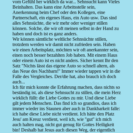
vom Gefühl her wirklich da war... Sehnsucht kann Vieles
Beinhalten. Das kann eine Arbeitsstelle sein,
Anerkennung beim Chef oder den Kollegen, eine
Partnerschaft, ein eigenes Haus, ein Auto usw. Das sind
alles Sehnsüchte, die wir mehr oder weniger stillen
können. Solche, die wir oft meinen selbst in der Hand zu
haben und doch ist es ganz anders.
Wir können sämtliche weltliche Sehnsüchte stillen,
trotzdem werden wir damit nicht zufrieden sein. Haben
wir einen Arbeitsplatz, möchten wir oft anerkannter sein,
einen noch besser bezahlten Job haben. Mit einem Haus
oder einem Auto ist es nicht anders. Sicher kennt Ihr den
Satz ''Nichts lässt das eigene Auto so schnell altern, als
das Neue des Nachbarn!'' Immer wieder tappen wir in die
Falle des Vergleiches. Der/die hat, also brauch ich doch
auch...
Ich für mich konnte die Erfahrung machen, dass nichts so
beständig ist, als diese Sehnsucht zu stillen, die mein Herz
wirklich füllt: die Liebe Gottes zu mir. Und diese Liebe
gilt jedem Menschen. Das find ich so grandios, dass ich
immer wieder ins Staunen aber auch in Dankbarkeit falle:
ich habe diese Liebe nicht verdient. Ich hätte den Platz
Jesu' am Kreuz verdient, weil ich, wie ''gut'' ich mich
auch halten mag, nicht gut genug für Gottes Heiligkeit
bin! Deshalb hat Jesus auch diesen Weg, der eigentlich