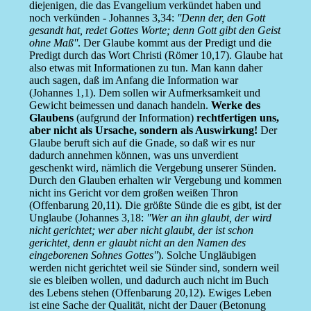
diejenigen, die das Evangelium verkündet haben und
noch verkünden - Johannes 3,34:
''Denn der, den Gott
gesandt hat, redet Gottes Worte; denn Gott gibt den Geist
ohne Maß''
. Der Glaube kommt aus der Predigt und die
Predigt durch das Wort Christi (Römer 10,17). Glaube hat
also etwas mit Informationen zu tun. Man kann daher
auch sagen, daß im Anfang die Information war
(Johannes 1,1). Dem sollen wir Aufmerksamkeit und
Gewicht beimessen und danach handeln.
Werke des
Glaubens
(aufgrund der Information)
rechtfertigen uns,
aber nicht als Ursache, sondern als Auswirkung!
Der
Glaube beruft sich auf die Gnade, so daß wir es nur
dadurch annehmen können, was uns unverdient
geschenkt wird, nämlich die Vergebung unserer Sünden.
Durch den Glauben erhalten wir Vergebung und kommen
nicht ins Gericht vor dem großen weißen Thron
(Offenbarung 20,11). Die größte Sünde die es gibt, ist der
Unglaube (Johannes 3,18:
''Wer an ihn glaubt, der wird
nicht gerichtet; wer aber nicht glaubt, der ist schon
gerichtet, denn er glaubt nicht an den Namen des
eingeborenen Sohnes Gottes''
). Solche Ungläubigen
werden nicht gerichtet weil sie Sünder sind, sondern weil
sie es bleiben wollen, und dadurch auch nicht im Buch
des Lebens stehen (Offenbarung 20,12). Ewiges Leben
ist eine Sache der Qualität, nicht der Dauer (Betonung