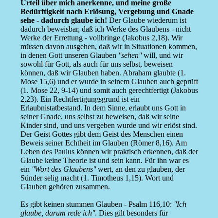
Urteil über mich anerkenne, und meine große
Bedürftigkeit nach Erlösung, Vergebung und Gnade
sehe - dadurch glaube ich!
Der Glaube wiederum ist
dadurch beweisbar, daß ich Werke des Glaubens - nicht
Werke der Errettung - vollbringe (Jakobus 2,18). Wir
müssen davon ausgehen, daß wir in Situationen kommen,
in denen Gott unseren Glauben
''sehen''
will, und wir
sowohl für Gott, als auch für uns selbst, beweisen
können, daß wir Glauben haben. Abraham glaubte (1.
Mose 15,6) und er wurde in seinem Glauben auch geprüft
(1. Mose 22, 9-14) und somit auch gerechtfertigt (Jakobus
2,23). Ein Rechtfertigungsgrund ist ein
Erlaubnistatbestand. In dem Sinne, erlaubt uns Gott in
seiner Gnade, uns selbst zu beweisen, daß wir seine
Kinder sind, und uns vergeben wurde und wir erlöst sind.
Der Geist Gottes gibt dem Geist des Menschen einen
Beweis seiner Echtheit im Glauben (Römer 8,16). Am
Leben des Paulus können wir praktisch erkennen, daß der
Glaube keine Theorie ist und sein kann. Für ihn war es
ein
''Wort des Glaubens''
wert, an den zu glauben, der
Sünder selig macht (1. Timotheus 1,15). Wort und
Glauben gehören zusammen.
Es gibt keinen stummen Glauben - Psalm 116,10:
''Ich
glaube, darum rede ich''
. Dies gilt besonders für