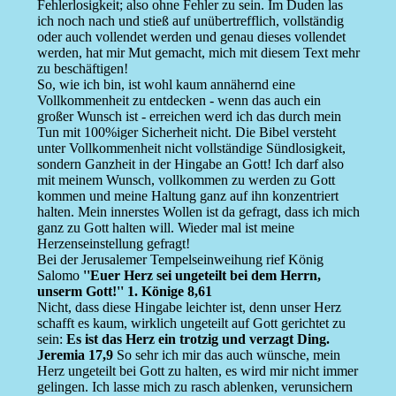
Fehlerlosigkeit; also ohne Fehler zu sein. Im Duden las
ich noch nach und stieß auf unübertrefflich, vollständig
oder auch vollendet werden und genau dieses vollendet
werden, hat mir Mut gemacht, mich mit diesem Text mehr
zu beschäftigen!
So, wie ich bin, ist wohl kaum annähernd eine
Vollkommenheit zu entdecken - wenn das auch ein
großer Wunsch ist - erreichen werd ich das durch mein
Tun mit 100%iger Sicherheit nicht. Die Bibel versteht
unter Vollkommenheit nicht vollständige Sündlosigkeit,
sondern Ganzheit in der Hingabe an Gott! Ich darf also
mit meinem Wunsch, vollkommen zu werden zu Gott
kommen und meine Haltung ganz auf ihn konzentriert
halten. Mein innerstes Wollen ist da gefragt, dass ich mich
ganz zu Gott halten will. Wieder mal ist meine
Herzenseinstellung gefragt!
Bei der Jerusalemer Tempelseinweihung rief König
Salomo
''Euer Herz sei ungeteilt bei dem Herrn,
unserm Gott!'' 1. Könige 8,61
Nicht, dass diese Hingabe leichter ist, denn unser Herz
schafft es kaum, wirklich ungeteilt auf Gott gerichtet zu
sein:
Es ist das Herz ein trotzig und verzagt Ding.
Jeremia 17,9
So sehr ich mir das auch wünsche, mein
Herz ungeteilt bei Gott zu halten, es wird mir nicht immer
gelingen. Ich lasse mich zu rasch ablenken, verunsichern