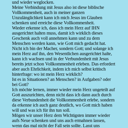
und wieder weglocken.
Meine Verbindung mit Jesus also ist diese biblische
Vollkommenheit, auch in meiner ganzen
Unzulänglichkeit kann ich mich Jesus im Glauben
schenken und erreiche diese Vollkommenheit.
Wieder erkenne ich, dass ich mein Herz auf IHN
ausgerichtet halten muss, damit ich wirklich dieses
Geschenk auch voll annehmen kann und zu dem
Menschen werden kann, wie Gott mich gedacht hat.
Nicht ich bin der Macher, sondern Gott; und solange ich
mein Herz auf ihn, den Wesentlichen ausgerichtet halte,
kann ich wachsen und in der Verbundenheit mit Jesus
bereits jetzt schon Vollkommenheit erleben. Das erfordert
aber auch Ehrlichkeit, indem ich mich selbst kritisch
hinterfrage: wo ist mein Herz wirklich?
Ist es in Situationen? an Menschen? in Aufgaben? oder
bei Gott?
Ich möchte lernen, immer wieder mein Herz ungeteilt auf
Gott auszurichten, denn nicht dass ich dann auch durch
diese Verbundenheit die Vollkommenheit erlebe, sondern
da erkenne ich auch ganz deutlich, wo Gott mich haben
will und was ich für ihn tun soll.
Mögen wir unser Herz dem Wichtigsten immer wieder
aufs Neue schenken und uns auch ermahnen lassen,
wenn das mal nicht der Fall sein sollte. Lasst uns