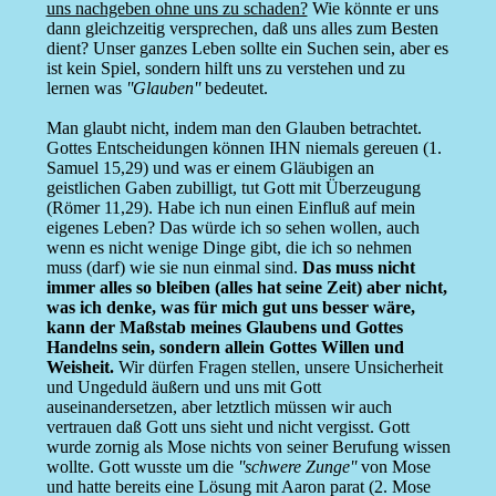
uns nachgeben ohne uns zu schaden?
Wie könnte er uns
dann gleichzeitig versprechen, daß uns alles zum Besten
dient? Unser ganzes Leben sollte ein Suchen sein, aber es
ist kein Spiel, sondern hilft uns zu verstehen und zu
lernen was
''Glauben''
bedeutet.
Man glaubt nicht, indem man den Glauben betrachtet.
Gottes Entscheidungen können IHN niemals gereuen (1.
Samuel 15,29) und was er einem Gläubigen an
geistlichen Gaben zubilligt, tut Gott mit Überzeugung
(Römer 11,29). Habe ich nun einen Einfluß auf mein
eigenes Leben? Das würde ich so sehen wollen, auch
wenn es nicht wenige Dinge gibt, die ich so nehmen
muss (darf) wie sie nun einmal sind.
Das muss nicht
immer alles so bleiben (alles hat seine Zeit) aber nicht,
was ich denke, was für mich gut uns besser wäre,
kann der Maßstab meines Glaubens und Gottes
Handelns sein, sondern allein Gottes Willen und
Weisheit.
Wir dürfen Fragen stellen, unsere Unsicherheit
und Ungeduld äußern und uns mit Gott
auseinandersetzen, aber letztlich müssen wir auch
vertrauen daß Gott uns sieht und nicht vergisst. Gott
wurde zornig als Mose nichts von seiner Berufung wissen
wollte. Gott wusste um die
''schwere Zunge''
von Mose
und hatte bereits eine Lösung mit Aaron parat (2. Mose