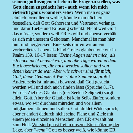
seinem gottbezogenen Leben die Frage zu stellen, was
Gott einem zugedacht hat - auch wenn ich mich
vielleicht ganz woanders sehe?
Wenn man es ganz
einfach formulieren wollte, könnte man nüchtern
feststellen, daß Gott Gehorsam und Vertrauen verlangt,
und dafür Liebe und Erlösung schenkt. Nicht weil Gott
das müsste, sondern weil ER es will und ebenso verhält
es sich mit unserem Gehorsam. Manchmal ist man hier
hin- und hergerissen. Einerseits dürfen wir an ein
vorbereitetes Leben als Kind Gottes glauben wie wir in
Psalm 139, 16-17 lesen:
''Deine Augen sahen mich, als
ich noch nicht bereitet war, und alle Tage waren in dein
Buch geschrieben, die noch werden sollten und von
denen keiner da war. Aber wie schwer sind für mich,
Gott, deine Gedanken! Wie ist ihre Summe so groß''
!
Andererseits ist mir auch bewusst, daß Gott gesucht
werden will und sich auch finden lässt (Sprüche 8,17).
Für das Ziel des Glaubens (der Seelen Seligkeit) sorgt
allein Gott. Aber der Glaube ist kein Selbstläufer, sondern
etwas, wo wir durchaus mitreden und vor allem
mitglauben können und sollen. Gott duldet Widerspruch,
aber er ändert dadurch nicht seine Pläne und Ziele mit
einem jeden einzelnen Menschen, den ER erwählt hat
zum Heil.
Wir sind quasi frei in unserer Einschätzung der
Lage, aber
''wenn''
Gott es besser weiß, wie könnte ER