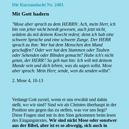
Die Kurzandacht Nr. 2401
Mit Gott hadern
''Mose aber sprach zu dem HERRN: Ach, mein Herr, ich
bin von jeher nicht beredt gewesen, auch jetzt nicht,
seitdem du mit deinem Knecht redest; denn ich hab eine
schwere Sprache und eine schwere Zunge. Der HERR
sprach zu ihm: Wer hat dem Menschen den Mund
geschaffen? Oder wer hat den Stummen oder Tauben
oder Sehenden oder Blinden gemacht? Habe ich's nicht
getan, der HERR? So geh nun hin: Ich will mit deinem
Munde sein und dich lehren, was du sagen sollst. Mose
aber sprach: Mein Herr, sende, wen du senden willst''.
2. Mose 4, 10-13
Verlangt Gott zuviel, wenn er uns erwählt und dahin
stellt, wo wir sind? Sind wir als Christen überhaupt in der
Position uns gegen das zu stellen, was vor uns liegt?
Diese Fragen sind mir in den Sinn gekommen beim lesen
des Eingangstextes.
Wir sind nicht Mose oder sonstwer
aus der Bibel, aber ist es so abwegig, sich auch in