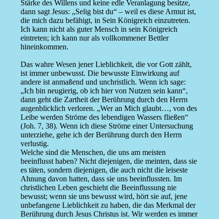
Stärke des Willens und keine edle Veranlagung besitze,
dann sagt Jesus: „Selig bist du“ – weil es diese Armut ist,
die mich dazu befähigt, in Sein Königreich einzutreten.
Ich kann nicht als guter Mensch in sein Königreich
eintreten; ich kann nur als vollkommener Bettler
hineinkommen.
Das wahre Wesen jener Lieblichkeit, die vor Gott zählt,
ist immer unbewusst. Die bewusste Einwirkung auf
andere ist anmaßend und unchristlich. Wenn ich sage:
„Ich bin neugierig, ob ich hier von Nutzen sein kann“,
dann geht die Zartheit der Berührung durch den Herrn
augenblicklich verloren. „Wer an Mich glaubt…, von des
Leibe werden Ströme des lebendigen Wassers fließen“
(Joh. 7, 38). Wenn ich diese Ströme einer Untersuchung
unterziehe, gehe ich der Berührung durch den Herrn
verlustig.
Welche sind die Menschen, die uns am meisten
beeinflusst haben? Nicht diejenigen, die meinten, dass sie
es täten, sondern diejenigen, die auch nicht die leiseste
Ahnung davon hatten, dass sie uns beeinflussten. Im
christlichen Leben geschieht die Beeinflussung nie
bewusst; wenn sie uns bewusst wird, hört sie auf, jene
unbefangene Lieblichkeit zu haben, die das Merkmal der
Berührung durch Jesus Christus ist. Wir werden es immer