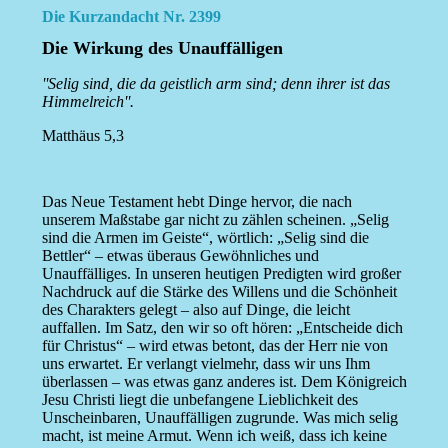
Die Kurzandacht Nr. 2399
Die Wirkung des Unauffälligen
''Selig sind, die da geistlich arm sind; denn ihrer ist das
Himmelreich''.
Matthäus 5,3
Das Neue Testament hebt Dinge hervor, die nach
unserem Maßstabe gar nicht zu zählen scheinen. „Selig
sind die Armen im Geiste“, wörtlich: „Selig sind die
Bettler“ – etwas überaus Gewöhnliches und
Unauffälliges. In unseren heutigen Predigten wird großer
Nachdruck auf die Stärke des Willens und die Schönheit
des Charakters gelegt – also auf Dinge, die leicht
auffallen. Im Satz, den wir so oft hören: „Entscheide dich
für Christus“ – wird etwas betont, das der Herr nie von
uns erwartet. Er verlangt vielmehr, dass wir uns Ihm
überlassen – was etwas ganz anderes ist. Dem Königreich
Jesu Christi liegt die unbefangene Lieblichkeit des
Unscheinbaren, Unauffälligen zugrunde. Was mich selig
macht, ist meine Armut. Wenn ich weiß, dass ich keine