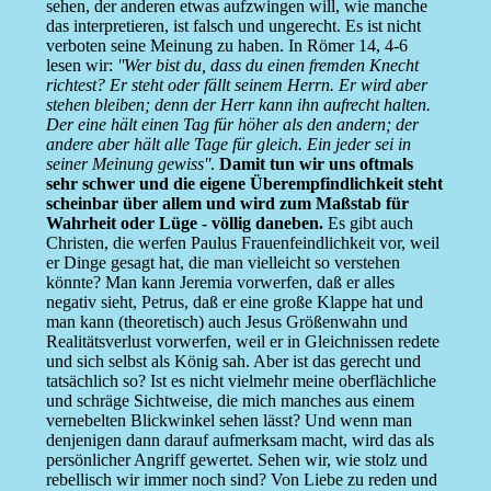
sehen, der anderen etwas aufzwingen will, wie manche
das interpretieren, ist falsch und ungerecht. Es ist nicht
verboten seine Meinung zu haben. In Römer 14, 4-6
lesen wir:
''Wer bist du, dass du einen fremden Knecht
richtest? Er steht oder fällt seinem Herrn. Er wird aber
stehen bleiben; denn der Herr kann ihn aufrecht halten.
Der eine hält einen Tag für höher als den andern; der
andere aber hält alle Tage für gleich. Ein jeder sei in
seiner Meinung gewiss''
.
Damit tun wir uns oftmals
sehr schwer und die eigene Überempfindlichkeit steht
scheinbar über allem und wird zum Maßstab für
Wahrheit oder Lüge - völlig daneben.
Es gibt auch
Christen, die werfen Paulus Frauenfeindlichkeit vor, weil
er Dinge gesagt hat, die man vielleicht so verstehen
könnte? Man kann Jeremia vorwerfen, daß er alles
negativ sieht, Petrus, daß er eine große Klappe hat und
man kann (theoretisch) auch Jesus Größenwahn und
Realitätsverlust vorwerfen, weil er in Gleichnissen redete
und sich selbst als König sah. Aber ist das gerecht und
tatsächlich so? Ist es nicht vielmehr meine oberflächliche
und schräge Sichtweise, die mich manches aus einem
vernebelten Blickwinkel sehen lässt? Und wenn man
denjenigen dann darauf aufmerksam macht, wird das als
persönlicher Angriff gewertet. Sehen wir, wie stolz und
rebellisch wir immer noch sind? Von Liebe zu reden und