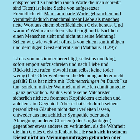
entsprechend zu handeln (auch Worte die man schreibt
sind Taten) ist keine Sache von aufgesetzter
Freundlichkeit.
Man kann harte Worte gebrauchen und
vermittelt dadurch manchmal mehr Liebe als manches
nette Wort aus einem oberflächlichen Geist heraus.
Und
warum? Weil man sich ernsthaft sorgt und tatsächlich
einen Menschen sieht und nicht nur seine Meinung!
Sehen wir, wie weit wir oftmals von einem sanftmütigen
und demütigen Geist entfernt sind (Matthäus 11,29)?
Ist das von uns immer berechtigt, selbstlos und klug,
sofort empört aufzuschreien und nach Liebe und
Rücksicht zu rufen, obwohl man selbst keine (oder
wenig) hat? Oder weil einem die Meinung anderer nicht
gefällt? Das hat nichts mit
''Schmetterlingen im Bauch''
zu
tun, sondern mit der Wahrheit und wie ich damit umgehe
- ganz persönlich. Paulus wollte seine Mitchristen
sicherlich nicht zu frommen Kopfnickern erziehen und
anleiten - im Gegenteil. Aber er hat sich durch seinen
persönlichen Glauben nicht dazu verleiten lassen,
entweder aus menschlicher Sympathie oder auch
Abneigung, anderen Christen (oder Ungläubigen)
gegenüber etwas anderes zu verkünden, als die Wahrheit
die ihm Gottes Geist offenbart hat.
Er sah sich in seinem
Dienst nicht an Meinungsumfragen gebunden oder