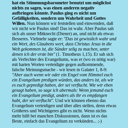
hat ein Stimmungsbarometer benutzt um möglichst
nichts zu sagen, was einen anderen negativ
aufbringen könnte. Paulus ging es nicht um
Gefälligkeiten, sondern um Wahrheit und Gottes
Willen.
Nun können wir feststellen und einwenden, daß
wir nicht wie Paulus sind! Das ist wahr. Aber Paulus sah
sich als unser Mitknecht (Diener) an, und nicht als etwas
Besseres. Vielmehr sagte er:
''Das ist gewisslich wahr und
ein Wort, des Glaubens wert, dass Christus Jesus in die
Welt gekommen ist, die Sünder selig zu machen, unter
denen ich der erste bin''
(1. Timotheus 1,15). Er sah sich
als Verfechter des Evangeliums, was er (wo es nötig war)
mit harten Worten verteidigte gegen aufkommende,
falsche Meinungsmache - wir lesen in Galater 1, 8-9:
''Aber auch wenn wir oder ein Engel vom Himmel euch
ein Evangelium predigen würden, das anders ist, als wir
es euch gepredigt haben, der sei verflucht. Wie wir eben
gesagt haben, so sage ich abermals: Wenn jemand euch
ein Evangelium predigt, anders als ihr es empfangen
habt, der sei verflucht''
. Und wir können ebenso das
Evangelium verteidigen und über alles stellen, denn etwas
Größeres und Wichtigeres gibt es nicht. Wenn nichts
mehr hilft bei manchen Diskussionen, dann ist es das
Beste, einfach das Evangelium zu verkünden... ;-)