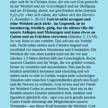
aber seid ihr in Christus Jesus, der uns von Gott gemacht
ist zur Weisheit und zur Gerechtigkeit und zur Heiligung
und zur Erlösung, damit, wie geschrieben steht (Jeremia
9,22-23): »Wer sich rühmt, der rühme sich des Herrn!«
(1. Korinther 1, 30-31).
Gott ist nicht arrogant und
seine Weisheit auch nicht - im Gegenteil, sie ist
barmherzig, friedlich, gütig, hat ein offenes Ohr für
unsere Anliegen und Meinungen und kann etwas an
Gutem und an Früchten vorweisen
(Jakobus 3, 13-18).
So wie Jesus es uns vorlebte. Das soll uns ein Vorbild
sein. Nicht selten stehen auch Christen fragend und
zweifelnd vor manchen Situationen und Umständen. Die
Weisheit die von oben kommt (und um die wir laut
Jakobus 1,5 bitten dürfen) hilft uns Gerechtigkeit, Recht,
unseren Glauben und die Wege, die wir geführt werden,
besser zu verstehen und anzunehmen. Das macht uns
letztlich tatsächlich besonnen und einsichtig und wir
stehen nicht so sehr in Gefahr, wegen jeder schwierigen
Situation oder manchen Ungereimtheiten gleich den Kopf
und die Nerven zu verlieren. Gott ist treu und der Friede
der Weisheit Gottes in unseren Herzen, lässt uns in der
Realität unseres Daseins tatsächlich froh, dankbar und
irgendwie glücklich sein - egal was auch gerade passiert.
Gottes Friede übersteigt alle Möglichkeiten unseres
Verstandes - aus dieser Kraft konmmt die Weisheit. Gott