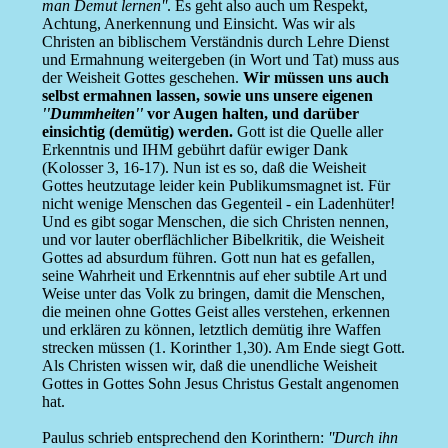
man Demut lernen''
. Es geht also auch um Respekt,
Achtung, Anerkennung und Einsicht. Was wir als
Christen an biblischem Verständnis durch Lehre Dienst
und Ermahnung weitergeben (in Wort und Tat) muss aus
der Weisheit Gottes geschehen.
Wir müssen uns auch
selbst ermahnen lassen, sowie uns unsere eigenen
''Dummheiten''
vor Augen halten, und darüber
einsichtig (demütig) werden.
Gott ist die Quelle aller
Erkenntnis und IHM gebührt dafür ewiger Dank
(Kolosser 3, 16-17). Nun ist es so, daß die Weisheit
Gottes heutzutage leider kein Publikumsmagnet ist. Für
nicht wenige Menschen das Gegenteil - ein Ladenhüter!
Und es gibt sogar Menschen, die sich Christen nennen,
und vor lauter oberflächlicher Bibelkritik, die Weisheit
Gottes ad absurdum führen. Gott nun hat es gefallen,
seine Wahrheit und Erkenntnis auf eher subtile Art und
Weise unter das Volk zu bringen, damit die Menschen,
die meinen ohne Gottes Geist alles verstehen, erkennen
und erklären zu können, letztlich demütig ihre Waffen
strecken müssen (1. Korinther 1,30). Am Ende siegt Gott.
Als Christen wissen wir, daß die unendliche Weisheit
Gottes in Gottes Sohn Jesus Christus Gestalt angenomen
hat.
Paulus schrieb entsprechend den Korinthern:
''Durch ihn