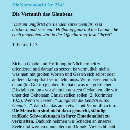
Die Kurzandacht Nr. 2341
Die Vernunft des Glaubens
''Darum umgürtet die Lenden eures Gemüts, seid
nüchtern und setzt eure Hoffnung ganz auf die Gnade, die
euch angeboten wird in der Offenbarung Jesu Christi''.
1. Petrus 1,13
Sich an Gnade und Hoffnung in Nüchternheit zu
orientieren und darauf zu setzen, ist vermutlich nichts,
was man mit großen Worten und Gesten sich selbst oder
anderen krampfhaft vermitteln muss. Wir müssen einfach
daran (im Geiste) glauben. Es hat etwas mit geistlicher
Disziplin zu tun - vor allem in unseren Gedanken, die wir
unter den Gehorsam Christi stellen sollen (2. Korinther
10,5). Wenn wir lesen:
''...umgürtet die Lenden eures
Gemüts...''
, dann hat das auch etwas mit Vernunft zu tun.
Die Menschen sind nicht dazu gemacht, ständig
radikale Schwankungen in ihrer Emotionalität zu
verkraften.
Dadurch nehmen wir Schaden an unserer
Seele und werden unnüchtern und krank. Vielleicht habt