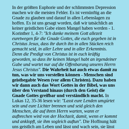
In der größten Euphorie und der schlimmsten Depression
machen wir die meisten Fehler. Es ist vernünftig an die
Gnade zu glauben und darauf in allen Lebenslagen zu
hoffen. Es ist uns gesagt worden, daß wir tatsächlich an
keiner geistlichen Gabe einen Mangel haben werden - 1.
Korinther 1, 4-7:
''Ich danke meinem Gott allezeit
euretwegen für die Gnade Gottes, die euch gegeben ist in
Christus Jesus, dass ihr durch ihn in allen Stücken reich
gemacht seid, in aller Lehre und in aller Erkenntnis.
Denn die Predigt von Christus ist in euch kräftig
geworden, so dass ihr keinen Mangel habt an irgendeiner
Gabe und wartet nur auf die Offenbarung unseres Herrn
Jesus Christus''
.
Die Wahrheit hat auch etwas damit zu
tun, was wir uns vorstellen können - Menschen sind
geistbegabte Wesen (vor allem Christen). Dazu haben
wir dann auch das Wort Gottes in der Bibel, was uns
über den Verstand hinaus (durch den Geist) die
Gnade Gottes greifbar und verständlich macht.
In
Lukas 12, 35-36 lesen wir:
''Lasst eure Lenden umgürtet
sein und eure Lichter brennen und seid gleich den
Menschen, die auf ihren Herrn warten, wann er
aufbrechen wird von der Hochzeit, damit, wenn er kommt
und anklopft, sie ihm sogleich auftun''
. Die Hoffnung hält
uns geistlich am Leben und lässt und wach sein, sie lässt