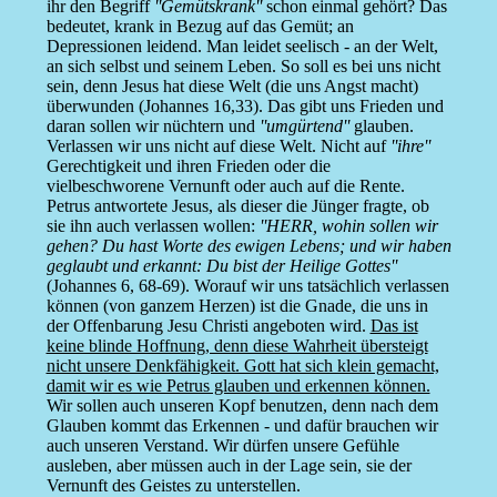
ihr den Begriff
''Gemütskrank''
schon einmal gehört? Das
bedeutet, krank in Bezug auf das Gemüt; an
Depressionen leidend. Man leidet seelisch - an der Welt,
an sich selbst und seinem Leben. So soll es bei uns nicht
sein, denn Jesus hat diese Welt (die uns Angst macht)
überwunden (Johannes 16,33). Das gibt uns Frieden und
daran sollen wir nüchtern und
''umgürtend''
glauben.
Verlassen wir uns nicht auf diese Welt. Nicht auf
''ihre''
Gerechtigkeit und ihren Frieden oder die
vielbeschworene Vernunft oder auch auf die Rente.
Petrus antwortete Jesus, als dieser die Jünger fragte, ob
sie ihn auch verlassen wollen:
''HERR, wohin sollen wir
gehen? Du hast Worte des ewigen Lebens; und wir haben
geglaubt und erkannt: Du bist der Heilige Gottes''
(Johannes 6, 68-69). Worauf wir uns tatsächlich verlassen
können (von ganzem Herzen) ist die Gnade, die uns in
der Offenbarung Jesu Christi angeboten wird.
Das ist
keine blinde Hoffnung, denn diese Wahrheit übersteigt
nicht unsere Denkfähigkeit. Gott hat sich klein gemacht,
damit wir es wie Petrus glauben und erkennen können.
Wir sollen auch unseren Kopf benutzen, denn nach dem
Glauben kommt das Erkennen - und dafür brauchen wir
auch unseren Verstand. Wir dürfen unsere Gefühle
ausleben, aber müssen auch in der Lage sein, sie der
Vernunft des Geistes zu unterstellen.