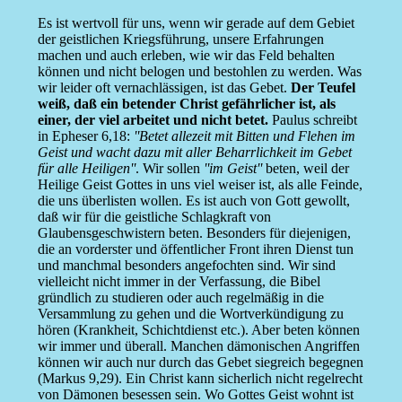
Es ist wertvoll für uns, wenn wir gerade auf dem Gebiet
der geistlichen Kriegsführung, unsere Erfahrungen
machen und auch erleben, wie wir das Feld behalten
können und nicht belogen und bestohlen zu werden. Was
wir leider oft vernachlässigen, ist das Gebet.
Der Teufel
weiß, daß ein betender Christ gefährlicher ist, als
einer, der viel arbeitet und nicht betet.
Paulus schreibt
in Epheser 6,18:
''Betet allezeit mit Bitten und Flehen im
Geist und wacht dazu mit aller Beharrlichkeit im Gebet
für alle Heiligen''
. Wir sollen
''im Geist''
beten, weil der
Heilige Geist Gottes in uns viel weiser ist, als alle Feinde,
die uns überlisten wollen. Es ist auch von Gott gewollt,
daß wir für die geistliche Schlagkraft von
Glaubensgeschwistern beten. Besonders für diejenigen,
die an vorderster und öffentlicher Front ihren Dienst tun
und manchmal besonders angefochten sind. Wir sind
vielleicht nicht immer in der Verfassung, die Bibel
gründlich zu studieren oder auch regelmäßig in die
Versammlung zu gehen und die Wortverkündigung zu
hören (Krankheit, Schichtdienst etc.). Aber beten können
wir immer und überall. Manchen dämonischen Angriffen
können wir auch nur durch das Gebet siegreich begegnen
(Markus 9,29). Ein Christ kann sicherlich nicht regelrecht
von Dämonen besessen sein. Wo Gottes Geist wohnt ist