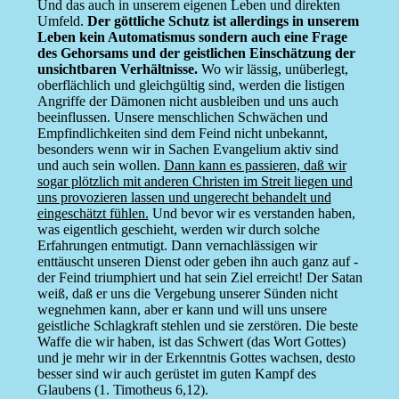
Und das auch in unserem eigenen Leben und direkten
Umfeld.
Der göttliche Schutz ist allerdings in unserem
Leben kein Automatismus sondern auch eine Frage
des Gehorsams und der geistlichen Einschätzung der
unsichtbaren Verhältnisse.
Wo wir lässig, unüberlegt,
oberflächlich und gleichgültig sind, werden die listigen
Angriffe der Dämonen nicht ausbleiben und uns auch
beeinflussen. Unsere menschlichen Schwächen und
Empfindlichkeiten sind dem Feind nicht unbekannt,
besonders wenn wir in Sachen Evangelium aktiv sind
und auch sein wollen.
Dann kann es passieren, daß wir
sogar plötzlich mit anderen Christen im Streit liegen und
uns provozieren lassen und ungerecht behandelt und
eingeschätzt fühlen.
Und bevor wir es verstanden haben,
was eigentlich geschieht, werden wir durch solche
Erfahrungen entmutigt. Dann vernachlässigen wir
enttäuscht unseren Dienst oder geben ihn auch ganz auf -
der Feind triumphiert und hat sein Ziel erreicht! Der Satan
weiß, daß er uns die Vergebung unserer Sünden nicht
wegnehmen kann, aber er kann und will uns unsere
geistliche Schlagkraft stehlen und sie zerstören. Die beste
Waffe die wir haben, ist das Schwert (das Wort Gottes)
und je mehr wir in der Erkenntnis Gottes wachsen, desto
besser sind wir auch gerüstet im guten Kampf des
Glaubens (1. Timotheus 6,12).