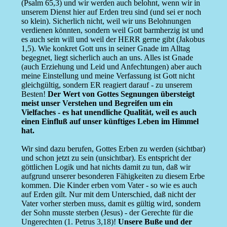
(Psalm 65,3) und wir werden auch belohnt, wenn wir in
unserem Dienst hier auf Erden treu sind (und sei er noch
so klein). Sicherlich nicht, weil wir uns Belohnungen
verdienen könnten, sondern weil Gott barmherzig ist und
es auch sein will und weil der HERR gerne gibt (Jakobus
1,5). Wie konkret Gott uns in seiner Gnade im Alltag
begegnet, liegt sicherlich auch an uns. Alles ist Gnade
(auch Erziehung und Leid und Anfechtungen) aber auch
meine Einstellung und meine Verfassung ist Gott nicht
gleichgültig, sondern ER reagiert darauf - zu unserem
Besten!
Der Wert von Gottes Segnungen übersteigt
meist unser Verstehen und Begreifen um ein
Vielfaches - es hat unendliche Qualität, weil es auch
einen Einfluß auf unser künftiges Leben im Himmel
hat.
Wir sind dazu berufen, Gottes Erben zu werden (sichtbar)
und schon jetzt zu sein (unsichtbar). Es entspricht der
göttlichen Logik und hat nichts damit zu tun, daß wir
aufgrund unserer besonderen Fähigkeiten zu diesem Erbe
kommen. Die Kinder erben vom Vater - so wie es auch
auf Erden gilt. Nur mit dem Unterschied, daß nicht der
Vater vorher sterben muss, damit es gültig wird, sondern
der Sohn musste sterben (Jesus) - der Gerechte für die
Ungerechten (1. Petrus 3,18)!
Unsere Buße und der