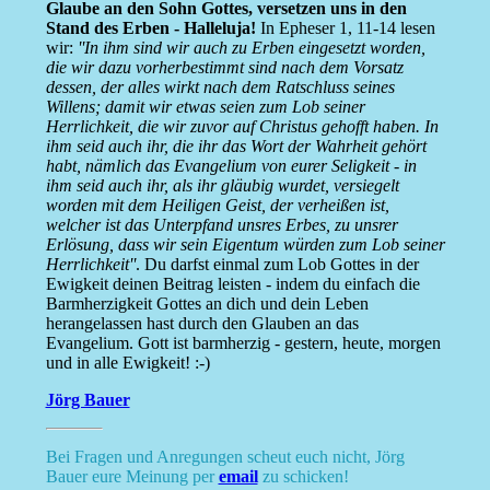
Glaube an den Sohn Gottes, versetzen uns in den
Stand des Erben - Halleluja!
In Epheser 1, 11-14 lesen
wir:
''In ihm sind wir auch zu Erben eingesetzt worden,
die wir dazu vorherbestimmt sind nach dem Vorsatz
dessen, der alles wirkt nach dem Ratschluss seines
Willens; damit wir etwas seien zum Lob seiner
Herrlichkeit, die wir zuvor auf Christus gehofft haben. In
ihm seid auch ihr, die ihr das Wort der Wahrheit gehört
habt, nämlich das Evangelium von eurer Seligkeit - in
ihm seid auch ihr, als ihr gläubig wurdet, versiegelt
worden mit dem Heiligen Geist, der verheißen ist,
welcher ist das Unterpfand unsres Erbes, zu unsrer
Erlösung, dass wir sein Eigentum würden zum Lob seiner
Herrlichkeit''
. Du darfst einmal zum Lob Gottes in der
Ewigkeit deinen Beitrag leisten - indem du einfach die
Barmherzigkeit Gottes an dich und dein Leben
herangelassen hast durch den Glauben an das
Evangelium. Gott ist barmherzig - gestern, heute, morgen
und in alle Ewigkeit! :-)
Jörg Bauer
Bei Fragen und Anregungen scheut euch nicht, Jörg
Bauer eure Meinung per
email
zu schicken!