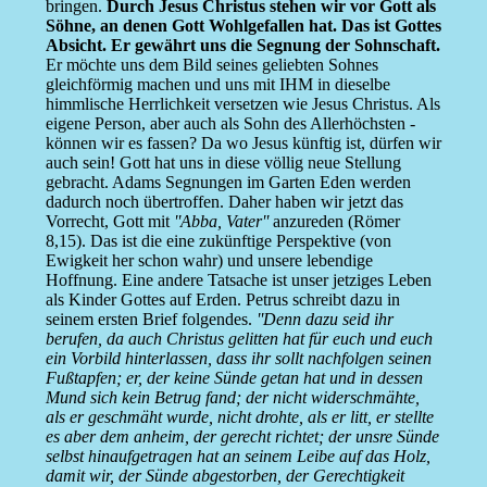
bringen.
Durch Jesus Christus stehen wir vor Gott als
Söhne, an denen Gott Wohlgefallen hat. Das ist Gottes
Absicht. Er gewährt uns die Segnung der Sohnschaft.
Er möchte uns dem Bild seines geliebten Sohnes
gleichförmig machen und uns mit IHM in dieselbe
himmlische Herrlichkeit versetzen wie Jesus Christus. Als
eigene Person, aber auch als Sohn des Allerhöchsten -
können wir es fassen? Da wo Jesus künftig ist, dürfen wir
auch sein! Gott hat uns in diese völlig neue Stellung
gebracht. Adams Segnungen im Garten Eden werden
dadurch noch übertroffen. Daher haben wir jetzt das
Vorrecht, Gott mit
''Abba, Vater''
anzureden (Römer
8,15). Das ist die eine zukünftige Perspektive (von
Ewigkeit her schon wahr) und unsere lebendige
Hoffnung. Eine andere Tatsache ist unser jetziges Leben
als Kinder Gottes auf Erden. Petrus schreibt dazu in
seinem ersten Brief folgendes.
''Denn dazu seid ihr
berufen, da auch Christus gelitten hat für euch und euch
ein Vorbild hinterlassen, dass ihr sollt nachfolgen seinen
Fußtapfen; er, der keine Sünde getan hat und in dessen
Mund sich kein Betrug fand; der nicht widerschmähte,
als er geschmäht wurde, nicht drohte, als er litt, er stellte
es aber dem anheim, der gerecht richtet; der unsre Sünde
selbst hinaufgetragen hat an seinem Leibe auf das Holz,
damit wir, der Sünde abgestorben, der Gerechtigkeit