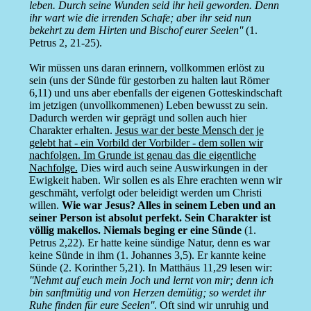
leben. Durch seine Wunden seid ihr heil geworden. Denn
ihr wart wie die irrenden Schafe; aber ihr seid nun
bekehrt zu dem Hirten und Bischof eurer Seelen''
(1.
Petrus 2, 21-25).
Wir müssen uns daran erinnern, vollkommen erlöst zu
sein (uns der Sünde für gestorben zu halten laut Römer
6,11) und uns aber ebenfalls der eigenen Gotteskindschaft
im jetzigen (unvollkommenen) Leben bewusst zu sein.
Dadurch werden wir geprägt und sollen auch hier
Charakter erhalten.
Jesus war der beste Mensch der je
gelebt hat - ein Vorbild der Vorbilder - dem sollen wir
nachfolgen. Im Grunde ist genau das die eigentliche
Nachfolge.
Dies wird auch seine Auswirkungen in der
Ewigkeit haben. Wir sollen es als Ehre erachten wenn wir
geschmäht, verfolgt oder beleidigt werden um Christi
willen.
Wie war Jesus? Alles in seinem Leben und an
seiner Person ist absolut perfekt. Sein Charakter ist
völlig makellos. Niemals beging er eine Sünde
(1.
Petrus 2,22). Er hatte keine sündige Natur, denn es war
keine Sünde in ihm (1. Johannes 3,5). Er kannte keine
Sünde (2. Korinther 5,21). In Matthäus 11,29 lesen wir:
''Nehmt auf euch mein Joch und lernt von mir; denn ich
bin sanftmütig und von Herzen demütig; so werdet ihr
Ruhe finden für eure Seelen''
. Oft sind wir unruhig und