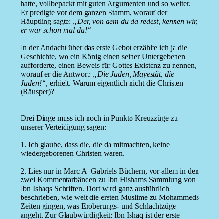
hatte, vollbepackt mit guten Argumenten und so weiter.
Er predigte vor dem ganzen Stamm, worauf der
Häuptling sagte:
„Der, von dem du da redest, kennen wir,
er war schon mal da!“
In der Andacht über das erste Gebot erzählte ich ja die
Geschichte, wo ein König einen seiner Untergebenen
aufforderte, einen Beweis für Gottes Existenz zu nennen,
worauf er die Antwort:
„Die Juden, Mayestät, die
Juden!“
, erhielt. Warum eigentlich nicht die Christen
(Räusper)?
Drei Dinge muss ich noch in Punkto Kreuzzüge zu
unserer Verteidigung sagen:
1. Ich glaube, dass die, die da mitmachten, keine
wiedergeborenen Christen waren.
2. Lies nur in Marc A. Gabriels Büchern, vor allem in den
zwei Kommentarbänden zu Ibn Hishams Sammlung von
Ibn Ishaqs Schriften. Dort wird ganz ausführlich
beschrieben, wie weit die ersten Muslime zu Mohammeds
Zeiten gingen, was Eroberungs- und Schlachtzüge
angeht. Zur Glaubwürdigkeit: Ibn Ishaq ist der erste