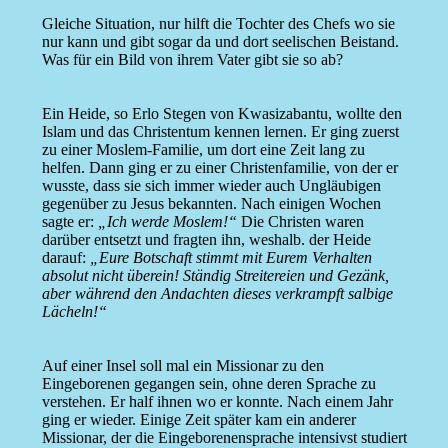
Gleiche Situation, nur hilft die Tochter des Chefs wo sie
nur kann und gibt sogar da und dort seelischen Beistand.
Was für ein Bild von ihrem Vater gibt sie so ab?
Ein Heide, so Erlo Stegen von Kwasizabantu, wollte den
Islam und das Christentum kennen lernen. Er ging zuerst
zu einer Moslem-Familie, um dort eine Zeit lang zu
helfen. Dann ging er zu einer Christenfamilie, von der er
wusste, dass sie sich immer wieder auch Ungläubigen
gegenüber zu Jesus bekannten. Nach einigen Wochen
sagte er:
„Ich werde Moslem!“
Die Christen waren
darüber entsetzt und fragten ihn, weshalb. der Heide
darauf:
„Eure Botschaft stimmt mit Eurem Verhalten
absolut nicht überein! Ständig Streitereien und Gezänk,
aber während den Andachten dieses verkrampft salbige
Lächeln!“
Auf einer Insel soll mal ein Missionar zu den
Eingeborenen gegangen sein, ohne deren Sprache zu
verstehen. Er half ihnen wo er konnte. Nach einem Jahr
ging er wieder. Einige Zeit später kam ein anderer
Missionar, der die Eingeborenensprache intensivst studiert