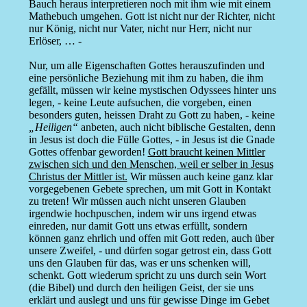
Bauch heraus interpretieren noch mit ihm wie mit einem
Mathebuch umgehen. Gott ist nicht nur der Richter, nicht
nur König, nicht nur Vater, nicht nur Herr, nicht nur
Erlöser, … -
Nur, um alle Eigenschaften Gottes herauszufinden und
eine persönliche Beziehung mit ihm zu haben, die ihm
gefällt, müssen wir keine mystischen Odyssees hinter uns
legen, - keine Leute aufsuchen, die vorgeben, einen
besonders guten, heissen Draht zu Gott zu haben, - keine
„Heiligen“
anbeten, auch nicht biblische Gestalten, denn
in Jesus ist doch die Fülle Gottes, - in Jesus ist die Gnade
Gottes offenbar geworden!
Gott braucht keinen Mittler
zwischen sich und den Menschen, weil er selber in Jesus
Christus der Mittler ist.
Wir müssen auch keine ganz klar
vorgegebenen Gebete sprechen, um mit Gott in Kontakt
zu treten! Wir müssen auch nicht unseren Glauben
irgendwie hochpuschen, indem wir uns irgend etwas
einreden, nur damit Gott uns etwas erfüllt, sondern
können ganz ehrlich und offen mit Gott reden, auch über
unsere Zweifel, - und dürfen sogar getrost ein, dass Gott
uns den Glauben für das, was er uns schenken will,
schenkt. Gott wiederum spricht zu uns durch sein Wort
(die Bibel) und durch den heiligen Geist, der sie uns
erklärt und auslegt und uns für gewisse Dinge im Gebet