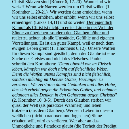
Christi Sklaven sind (Römer 6, 17-20). Wann sind wir
weise? Wenn wir Narren werden um Christi willen (1.
Korinther 1, 20-21). Wir werden dann erniedrigt, wenn
wir uns selbst erhöhen, aber erhöht, wenn wir uns selbst
erniedrigen (Lukas 14,11) und so weiter.
Der eigentlich
Kampf als Christ ist nicht, in erster Linie in der Welt der
Sünde zu überleben, sondern den Glauben höher und
realer zu achten als alle Umstände, Gefühle und eigenen
Vorstellungen.
Es ist ein guter Kampf, weil er nach dem
ewigen Leben greift (1. Timotheus 6,12). Unsere Waffen
für diesen Kampf sind geistlich, denn der Glaube ist eine
Sache des Geistes und nicht des Fleisches. Paulus
schreibt den Korinthern:
''Denn obwohl wir im Fleisch
leben, kämpfen wir doch nicht auf fleischliche Weise.
Denn die Waffen unsres Kampfes sind nicht fleischlich,
sondern mächtig im Dienste Gottes, Festungen zu
zerstören. Wir zerstören damit Gedanken und alles Hohe,
das sich erhebt gegen die Erkenntnis Gottes, und nehmen
gefangen alles Denken in den Gehorsam gegen Christus''
(2. Korinther 10, 3-5). Durch den Glauben sterben wir
quasi der Welt (als paradoxe Wahrheit) und leben
trotzdem (aus dem Glauben). Wer sein Leben in diesem
weltlichen (nicht paradoxen und logischen) Sinne
erhalten will, wird es verlieren. Wer aber an das
Unmögliche und Paradoxe glaubt (die Torheit der Predigt