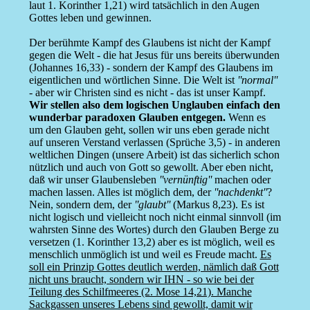
laut 1. Korinther 1,21) wird tatsächlich in den Augen
Gottes leben und gewinnen.
Der berühmte Kampf des Glaubens ist nicht der Kampf
gegen die Welt - die hat Jesus für uns bereits überwunden
(Johannes 16,33) - sondern der Kampf des Glaubens im
eigentlichen und wörtlichen Sinne. Die Welt ist
''normal''
- aber wir Christen sind es nicht - das ist unser Kampf.
Wir stellen also dem logischen Unglauben einfach den
wunderbar paradoxen Glauben entgegen.
Wenn es
um den Glauben geht, sollen wir uns eben gerade nicht
auf unseren Verstand verlassen (Sprüche 3,5) - in anderen
weltlichen Dingen (unsere Arbeit) ist das sicherlich schon
nützlich und auch von Gott so gewollt. Aber eben nicht,
daß wir unser Glaubensleben
''vernünftig''
machen oder
machen lassen. Alles ist möglich dem, der
''nachdenkt''
?
Nein, sondern dem, der
''glaubt''
(Markus 8,23). Es ist
nicht logisch und vielleicht noch nicht einmal sinnvoll (im
wahrsten Sinne des Wortes) durch den Glauben Berge zu
versetzen (1. Korinther 13,2) aber es ist möglich, weil es
menschlich unmöglich ist und weil es Freude macht.
Es
soll ein Prinzip Gottes deutlich werden, nämlich daß Gott
nicht uns braucht, sondern wir IHN - so wie bei der
Teilung des Schilfmeeres (2. Mose 14,21). Manche
Sackgassen unseres Lebens sind gewollt, damit wir