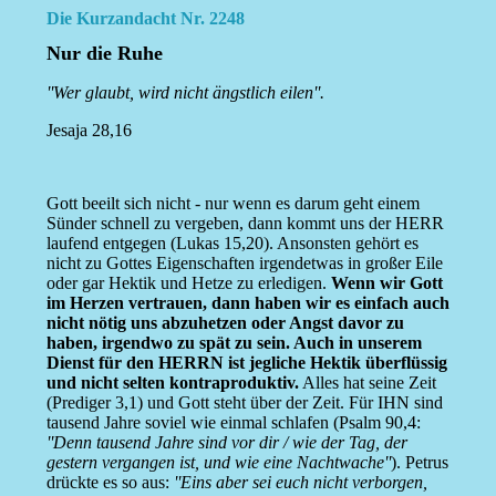
Die Kurzandacht Nr. 2248
Nur die Ruhe
''Wer glaubt, wird nicht ängstlich eilen''.
Jesaja 28,16
Gott beeilt sich nicht - nur wenn es darum geht einem
Sünder schnell zu vergeben, dann kommt uns der HERR
laufend entgegen (Lukas 15,20). Ansonsten gehört es
nicht zu Gottes Eigenschaften irgendetwas in großer Eile
oder gar Hektik und Hetze zu erledigen.
Wenn wir Gott
im Herzen vertrauen, dann haben wir es einfach auch
nicht nötig uns abzuhetzen oder Angst davor zu
haben, irgendwo zu spät zu sein. Auch in unserem
Dienst für den HERRN ist jegliche Hektik überflüssig
und nicht selten kontraproduktiv.
Alles hat seine Zeit
(Prediger 3,1) und Gott steht über der Zeit. Für IHN sind
tausend Jahre soviel wie einmal schlafen (Psalm 90,4:
''Denn tausend Jahre sind vor dir / wie der Tag, der
gestern vergangen ist, und wie eine Nachtwache''
). Petrus
drückte es so aus:
''Eins aber sei euch nicht verborgen,