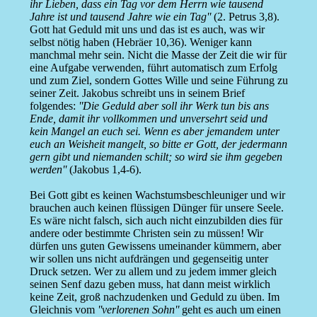
ihr Lieben, dass ein Tag vor dem Herrn wie tausend
Jahre ist und tausend Jahre wie ein Tag''
(2. Petrus 3,8).
Gott hat Geduld mit uns und das ist es auch, was wir
selbst nötig haben (Hebräer 10,36). Weniger kann
manchmal mehr sein. Nicht die Masse der Zeit die wir für
eine Aufgabe verwenden, führt automatisch zum Erfolg
und zum Ziel, sondern Gottes Wille und seine Führung zu
seiner Zeit. Jakobus schreibt uns in seinem Brief
folgendes:
''Die Geduld aber soll ihr Werk tun bis ans
Ende, damit ihr vollkommen und unversehrt seid und
kein Mangel an euch sei. Wenn es aber jemandem unter
euch an Weisheit mangelt, so bitte er Gott, der jedermann
gern gibt und niemanden schilt; so wird sie ihm gegeben
werden''
(Jakobus 1,4-6).
Bei Gott gibt es keinen Wachstumsbeschleuniger und wir
brauchen auch keinen flüssigen Dünger für unsere Seele.
Es wäre nicht falsch, sich auch nicht einzubilden dies für
andere oder bestimmte Christen sein zu müssen! Wir
dürfen uns guten Gewissens umeinander kümmern, aber
wir sollen uns nicht aufdrängen und gegenseitig unter
Druck setzen. Wer zu allem und zu jedem immer gleich
seinen Senf dazu geben muss, hat dann meist wirklich
keine Zeit, groß nachzudenken und Geduld zu üben. Im
Gleichnis vom
''verlorenen Sohn''
geht es auch um einen