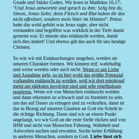
Gnade und Stärke Gottes. Wir lesen in Matthäus 16,17:
''Und Jesus antwortete und sprach zu ihm: Selig bist du,
Simon, Jonas Sohn; denn Fleisch und Blut haben dir das
nicht offenbart, sondern mein Vater im Himmel''
. Petrus
hatte das wohl gehört was Jesus sagte, aber nicht
verstanden und begriffen was wirklich in der Tiefe damit
gemeint war. Er musste also enttäuscht werden, damit
sich dies ändert! Und ebenso gilt das auch für uns heutige
Christen.
So wie wir mit Enttäuschungen umgehen, werden sie
unseren Charakter formen. Wir können reif, wahrhaftig
und weise werden oder auch nicht.
Wenn es um Liebe
und Annahme geht, so ist hier wohl das größte Potenzial
vorhanden enttäuscht zu werden, weil wir dort emotional
meist am stärksten involviert sind und sehr empfindsam
reagieren.
Wenn wir von Menschen enttäuscht werden
und dann erkennen zu schwach und zu frustriert zu sein,
um das auf Dauer zu ertragen und zu verkraften, dann ist
das in Bezug auf unseren Glauben an Gott ein Schritt in
die richtige Richtung. Dann sind wir an einem Punkt
angelangt, wo wir Gott an die erste Stelle rücken und von
IHM und nicht von Menschen Führung, Wahrheit und
Antworten suchen und erwarten. Suche keine Erfüllung
in anderen Menschen, sondern in Gott.
Liebe lässt sich