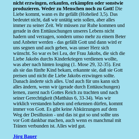
nicht erzwingen, erkaufen, erkämpfen oder sonstwie
produzieren. Weder zu Menschen noch zu Gott!
Die
Liebe kommt, wann es ihr gefällt (Hohelied 3,5). Das
bedeutet nicht, daß wir untätig sein sollen, aber alles
immer zu seiner Zeit. Wir müssen zur Ruhe kommen und
gerade in den Enttäuschungen unseres Lebens nicht
hadern und verzagen, sondern umso mehr zu einem Beter
und Anbeter werden - das gefällt Gott und dann wird er
uns segnen und auch geben, was unser Herz sich
wünscht. So war es bei Lea, der Frau Jakobs, die sich die
Liebe Jakobs durchs Kinderkriegen verdienen wollte,
was aber nach hinten losging (1. Mose 29, 32-35). Erst
als sie das fünfte Kind bekam, erkannte sie, daß sie Gott
preisen und nicht die Liebe Jakobs erzwingen sollte.
Danach änderte sich alles. Und auch für uns kann sich
alles ändern, wenn wir (gerade durch Enttäuschungen)
lernen, zuerst nach Gottes Reich zu trachten und nach
seiner Gerechtigkeit (Matthäus 6, 33-34). Was wir
wirklich verstanden haben und erkennen dürfen, kommt
immer von Gott. Es gibt keine Abkürzungen auf dem
Weg der Desillusion - und das ist gut so und sollte uns
vor Gott dankbar machen, auch wenn es manchmal mit
Tränen verbunden ist. Alles wird gut.
Jörg Bauer