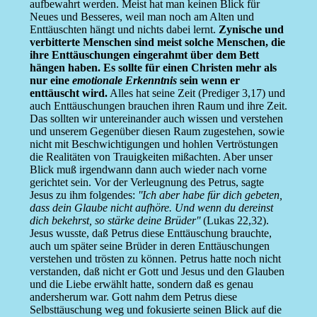
aufbewahrt werden. Meist hat man keinen Blick für
Neues und Besseres, weil man noch am Alten und
Enttäuschten hängt und nichts dabei lernt.
Zynische und
verbitterte Menschen sind meist solche Menschen, die
ihre Enttäuschungen eingerahmt über dem Bett
hängen haben. Es sollte für einen Christen mehr als
nur eine
emotionale Erkenntnis
sein wenn er
enttäuscht wird.
Alles hat seine Zeit (Prediger 3,17) und
auch Enttäuschungen brauchen ihren Raum und ihre Zeit.
Das sollten wir untereinander auch wissen und verstehen
und unserem Gegenüber diesen Raum zugestehen, sowie
nicht mit Beschwichtigungen und hohlen Vertröstungen
die Realitäten von Trauigkeiten mißachten. Aber unser
Blick muß irgendwann dann auch wieder nach vorne
gerichtet sein. Vor der Verleugnung des Petrus, sagte
Jesus zu ihm folgendes:
''Ich aber habe für dich gebeten,
dass dein Glaube nicht aufhöre. Und wenn du dereinst
dich bekehrst, so stärke deine Brüder''
(Lukas 22,32).
Jesus wusste, daß Petrus diese Enttäuschung brauchte,
auch um später seine Brüder in deren Enttäuschungen
verstehen und trösten zu können. Petrus hatte noch nicht
verstanden, daß nicht er Gott und Jesus und den Glauben
und die Liebe erwählt hatte, sondern daß es genau
andersherum war. Gott nahm dem Petrus diese
Selbsttäuschung weg und fokusierte seinen Blick auf die