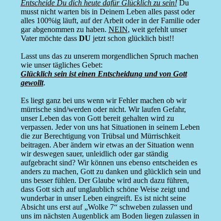
Entscheide Du dich heute dafür Glücklich zu sein!
Du
musst nicht warten bis in Deinem Leben alles passt oder
alles 100%ig läuft, auf der Arbeit oder in der Familie oder
gar abgenommen zu haben.
NEIN
, weit gefehlt unser
Vater möchte dass
DU
jetzt schon glücklich bist!!
Lasst uns das zu unserem morgendlichen Spruch machen
wie unser tägliches Gebet:
Glücklich sein ist einen Entscheidung und von Gott
gewollt
.
Es liegt ganz bei uns wenn wir Fehler machen ob wir
mürrische sind/werden oder nicht. Wir laufen Gefahr,
unser Leben das von Gott bereit gehalten wird zu
verpassen. Jeder von uns hat Situationen in seinem Leben
die zur Berechtigung von Trübsal und Mürrischkeit
beitragen. Aber ändern wir etwas an der Situation wenn
wir deswegen sauer, unleidlich oder gar ständig
aufgebracht sind? Wir können uns ebenso entscheiden es
anders zu machen, Gott zu danken und glücklich sein und
uns besser fühlen. Der Glaube wird auch dazu führen,
dass Gott sich auf unglaublich schöne Weise zeigt und
wunderbar in unser Leben eingreift. Es ist nicht seine
Absicht uns erst auf „Wolke 7“ schweben zulassen und
uns im nächsten Augenblick am Boden liegen zulassen in