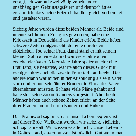
gesagt, ich war auf zwei völlig voneinander
unabhängigen Geburtstagsfeiern und dennoch ist es
erstaunlich, dass beide Feiern inhaltlich gleich vorbereitet
und gestaltet waren.
Siebzig Jahre wurden diese beiden Männer alt. Beide sind
in einer schlimmen Zeit groß geworden, haben die
Kriegszeit in Deutschland als Kinder erlebt. Beide haben
schwere Zeiten mitgemacht: der eine durch den
plötzlichen Tod seiner Frau, damit stand er mit seinem
kleinen Sohn alleine da und war viele Jahre allein
erziehender Vater. Als er viele Jahre später wieder eine
Frau fand, sie heiratete, währte auch dieses Glück nur
wenige Jahre: auch die zweite Frau starb, an Krebs. Der
andere Mann war mitten in der Ausbildung als sein Vater
starb und er und sein älterer Bruder die Firma des Vaters
übernehmen mussten. Er hatte viele Pläne gehabt und
hatte sich seine Zukunft anders vorgestellt. Aber beide
Männer haben auch schöne Zeiten erlebt, an der Seite
ihrer Frauen und mit ihren Kindern und Enkeln.
Das Psalmwort sagt uns, dass unser Leben begrenzt ist
auf dieser Erde. Vielleicht werden wir siebzig, vielleicht
achtzig Jahre alt. Wir wissen es alle nicht. Unser Leben ist
in Gottes Hand, das zu wissen ist tröstlich. Gut wenn man