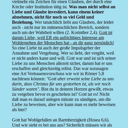
vielmehr ein Zeichen für einen Glauben, der durch eine
Kirche oder Institution tätig ist.
Was man nicht selbst an
Liebe und Glaube investiert, kann einem keiner
abnehmen, nicht für noch so viel Geld und
Beziehung.
Wer tatsächlich liebt aus Glauben, der leidet
auch - nicht nur im mitmenschlichen Bereich, sondern
auch um der Wahrheit willen (2. Korinther 2,4).
Gott ist
darum Liebe, weil ER ein aufrichtiges Interesse am
Wohlergehen der Menschen hat - an dir ganz persönlich!
So eine Liebe ist auch der große Impulsgeber der
Annahme und Vergebung. Wer so liebt, der vergibt, weil
er nicht anders kann und will. Gott war und ist sich seiner
Liebe zu uns Menschen allezeit sicher, darum hat er uns
erschaffen und gleichzeitig erlöst. Das war sozusagen
eine Art Vertrauensvorschuss wie wir in Römer 5,8
nachlesen können:
''Gott aber erweist seine Liebe zu uns
darin, dass Christus für uns gestorben ist, als wir noch
Sünder waren''
. Bist du in deinem Herzen gewillt, etwas
zu vergeben bevor es geschehen ist? Gott tat es! Nicht
daß man es darauf anlegen müsste zu sündigen, um die
Liebe zu beweisen, aber wie kann man es mehr beweisen
als hier?
Gott hat Wohlgefallen an Barmherzigkeit (Hosea 6,6).
Und wie sieht es bei uns aus? Sicherlich müssen wir als