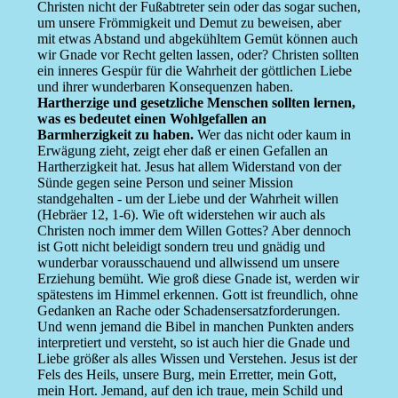
Christen nicht der Fußabtreter sein oder das sogar suchen,
um unsere Frömmigkeit und Demut zu beweisen, aber
mit etwas Abstand und abgekühltem Gemüt können auch
wir Gnade vor Recht gelten lassen, oder? Christen sollten
ein inneres Gespür für die Wahrheit der göttlichen Liebe
und ihrer wunderbaren Konsequenzen haben.
Hartherzige und gesetzliche Menschen sollten lernen,
was es bedeutet einen Wohlgefallen an
Barmherzigkeit zu haben.
Wer das nicht oder kaum in
Erwägung zieht, zeigt eher daß er einen Gefallen an
Hartherzigkeit hat. Jesus hat allem Widerstand von der
Sünde gegen seine Person und seiner Mission
standgehalten - um der Liebe und der Wahrheit willen
(Hebräer 12, 1-6). Wie oft widerstehen wir auch als
Christen noch immer dem Willen Gottes? Aber dennoch
ist Gott nicht beleidigt sondern treu und gnädig und
wunderbar vorausschauend und allwissend um unsere
Erziehung bemüht. Wie groß diese Gnade ist, werden wir
spätestens im Himmel erkennen. Gott ist freundlich, ohne
Gedanken an Rache oder Schadensersatzforderungen.
Und wenn jemand die Bibel in manchen Punkten anders
interpretiert und versteht, so ist auch hier die Gnade und
Liebe größer als alles Wissen und Verstehen. Jesus ist der
Fels des Heils, unsere Burg, mein Erretter, mein Gott,
mein Hort. Jemand, auf den ich traue, mein Schild und