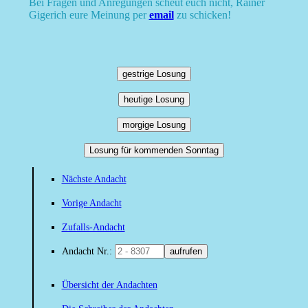
Bei Fragen und Anregungen scheut euch nicht, Rainer
Gigerich eure Meinung per
email
zu schicken!
gestrige Losung
heutige Losung
morgige Losung
Losung für kommenden Sonntag
Nächste Andacht
Vorige Andacht
Zufalls-Andacht
Andacht Nr.:
aufrufen
Übersicht der Andachten