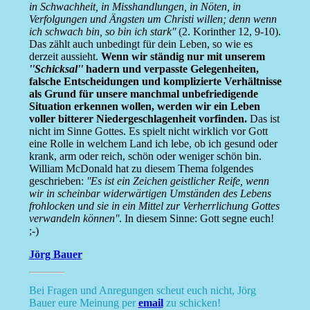
in Schwachheit, in Misshandlungen, in Nöten, in
Verfolgungen und Ängsten um Christi willen; denn wenn
ich schwach bin, so bin ich stark''
(2. Korinther 12, 9-10).
Das zählt auch unbedingt für dein Leben, so wie es
derzeit aussieht.
Wenn wir ständig nur mit unserem
''Schicksal''
hadern und verpasste Gelegenheiten,
falsche Entscheidungen und komplizierte Verhältnisse
als Grund für unsere manchmal unbefriedigende
Situation erkennen wollen, werden wir ein Leben
voller bitterer Niedergeschlagenheit vorfinden.
Das ist
nicht im Sinne Gottes. Es spielt nicht wirklich vor Gott
eine Rolle in welchem Land ich lebe, ob ich gesund oder
krank, arm oder reich, schön oder weniger schön bin.
William McDonald hat zu diesem Thema folgendes
geschrieben:
''Es ist ein Zeichen geistlicher Reife, wenn
wir in scheinbar widerwärtigen Umständen des Lebens
frohlocken und sie in ein Mittel zur Verherrlichung Gottes
verwandeln können''
. In diesem Sinne: Gott segne euch!
;-)
Jörg Bauer
Bei Fragen und Anregungen scheut euch nicht, Jörg
Bauer eure Meinung per
email
zu schicken!