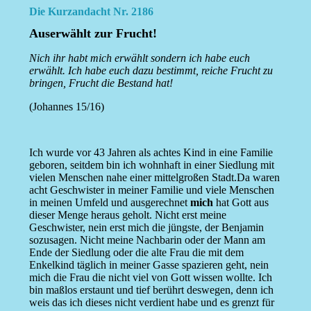
Die Kurzandacht Nr. 2186
Auserwählt zur Frucht!
Nich ihr habt mich erwählt sondern ich habe euch
erwählt. Ich habe euch dazu bestimmt, reiche Frucht zu
bringen, Frucht die Bestand hat!
(Johannes 15/16)
Ich wurde vor 43 Jahren als achtes Kind in eine Familie
geboren, seitdem bin ich wohnhaft in einer Siedlung mit
vielen Menschen nahe einer mittelgroßen Stadt.Da waren
acht Geschwister in meiner Familie und viele Menschen
in meinen Umfeld und ausgerechnet
mich
hat Gott aus
dieser Menge heraus geholt. Nicht erst meine
Geschwister, nein erst mich die jüngste, der Benjamin
sozusagen. Nicht meine Nachbarin oder der Mann am
Ende der Siedlung oder die alte Frau die mit dem
Enkelkind täglich in meiner Gasse spazieren geht, nein
mich die Frau die nicht viel von Gott wissen wollte. Ich
bin maßlos erstaunt und tief berührt deswegen, denn ich
weis das ich dieses nicht verdient habe und es grenzt für