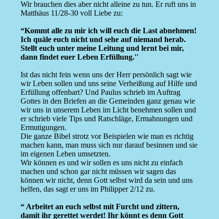
Wir brauchen dies aber nicht alleine zu tun. Er ruft uns in
Matthäus 11/28-30 voll Liebe zu:
“Kommt alle zu mir ich will euch die Last abnehmen!
Ich quäle euch nicht und sehe auf niemand herab.
Stellt euch unter meine Leitung und lernt bei mir,
dann findet euer Leben Erfüllung.''
Ist das nicht fein wenn uns der Herr persönlich sagt wie
wir Leben sollen und uns seine Verheißung auf Hilfe und
Erfüllung offenbart? Und Paulus schrieb im Auftrag
Gottes in den Briefen an die Gemeinden ganz genau wie
wir uns in unserem Leben im Licht benehmen sollen und
er schrieb viele Tips und Ratschläge, Ermahnungen und
Ermutigungen.
Die ganze Bibel strotz vor Beispielen wie man es richtig
machen kann, man muss sich nur darauf besinnen und sie
im eigenen Leben umsetzten.
Wir können es und wir sollen es uns nicht zu einfach
machen und schon gar nicht müssen wir sagen das
können wir nicht, denn Gott selbst wird da sein und uns
helfen, das sagt er uns im Philipper 2/12 zu.
“ Arbeitet an euch selbst mit Furcht und zittern,
damit ihr gerettet werdet! Ihr könnt es denn Gott