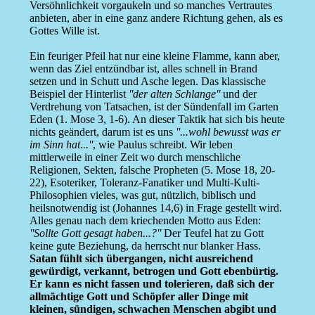
Versöhnlichkeit vorgaukeln und so manches Vertrautes
anbieten, aber in eine ganz andere Richtung gehen, als es
Gottes Wille ist.
Ein feuriger Pfeil hat nur eine kleine Flamme, kann aber,
wenn das Ziel entzündbar ist, alles schnell in Brand
setzen und in Schutt und Asche legen. Das klassische
Beispiel der Hinterlist
''der alten Schlange''
und der
Verdrehung von Tatsachen, ist der Sündenfall im Garten
Eden (1. Mose 3, 1-6). An dieser Taktik hat sich bis heute
nichts geändert, darum ist es uns
''...wohl bewusst was er
im Sinn hat...''
, wie Paulus schreibt. Wir leben
mittlerweile in einer Zeit wo durch menschliche
Religionen, Sekten, falsche Propheten (5. Mose 18, 20-
22), Esoteriker, Toleranz-Fanatiker und Multi-Kulti-
Philosophien vieles, was gut, nützlich, biblisch und
heilsnotwendig ist (Johannes 14,6) in Frage gestellt wird.
Alles genau nach dem kriechenden Motto aus Eden:
''Sollte Gott gesagt haben...?''
Der Teufel hat zu Gott
keine gute Beziehung, da herrscht nur blanker Hass.
Satan fühlt sich übergangen, nicht ausreichend
gewürdigt, verkannt, betrogen und Gott ebenbürtig.
Er kann es nicht fassen und tolerieren, daß sich der
allmächtige Gott und Schöpfer aller Dinge mit
kleinen, sündigen, schwachen Menschen abgibt und