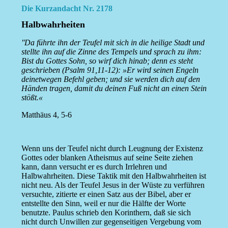
Die Kurzandacht Nr. 2178
Halbwahrheiten
''Da führte ihn der Teufel mit sich in die heilige Stadt und
stellte ihn auf die Zinne des Tempels und sprach zu ihm:
Bist du Gottes Sohn, so wirf dich hinab; denn es steht
geschrieben (Psalm 91,11-12): »Er wird seinen Engeln
deinetwegen Befehl geben; und sie werden dich auf den
Händen tragen, damit du deinen Fuß nicht an einen Stein
stößt.«
Matthäus 4, 5-6
Wenn uns der Teufel nicht durch Leugnung der Existenz
Gottes oder blanken Atheismus auf seine Seite ziehen
kann, dann versucht er es durch Irrlehren und
Halbwahrheiten. Diese Taktik mit den Halbwahrheiten ist
nicht neu. Als der Teufel Jesus in der Wüste zu verführen
versuchte, zitierte er einen Satz aus der Bibel, aber er
entstellte den Sinn, weil er nur die Hälfte der Worte
benutzte. Paulus schrieb den Korinthern, daß sie sich
nicht durch Unwillen zur gegenseitigen Vergebung vom