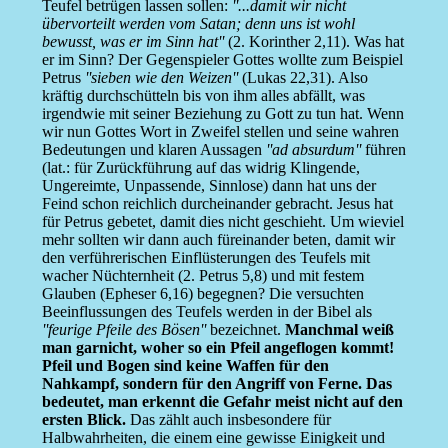
Teufel betrügen lassen sollen:
''...damit wir nicht
übervorteilt werden vom Satan; denn uns ist wohl
bewusst, was er im Sinn hat''
(2. Korinther 2,11). Was hat
er im Sinn? Der Gegenspieler Gottes wollte zum Beispiel
Petrus
''sieben wie den Weizen''
(Lukas 22,31). Also
kräftig durchschütteln bis von ihm alles abfällt, was
irgendwie mit seiner Beziehung zu Gott zu tun hat. Wenn
wir nun Gottes Wort in Zweifel stellen und seine wahren
Bedeutungen und klaren Aussagen
''ad absurdum''
führen
(lat.: für Zurückführung auf das widrig Klingende,
Ungereimte, Unpassende, Sinnlose) dann hat uns der
Feind schon reichlich durcheinander gebracht. Jesus hat
für Petrus gebetet, damit dies nicht geschieht. Um wieviel
mehr sollten wir dann auch füreinander beten, damit wir
den verführerischen Einflüsterungen des Teufels mit
wacher Nüchternheit (2. Petrus 5,8) und mit festem
Glauben (Epheser 6,16) begegnen? Die versuchten
Beeinflussungen des Teufels werden in der Bibel als
''feurige Pfeile des Bösen''
bezeichnet.
Manchmal weiß
man garnicht, woher so ein Pfeil angeflogen kommt!
Pfeil und Bogen sind keine Waffen für den
Nahkampf, sondern für den Angriff von Ferne. Das
bedeutet, man erkennt die Gefahr meist nicht auf den
ersten Blick.
Das zählt auch insbesondere für
Halbwahrheiten, die einem eine gewisse Einigkeit und