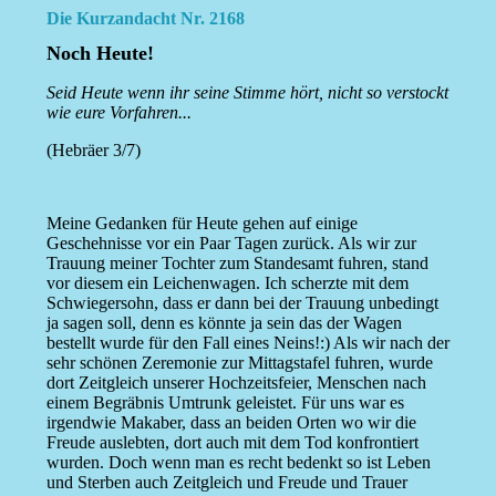
Die Kurzandacht Nr. 2168
Noch Heute!
Seid Heute wenn ihr seine Stimme hört, nicht so verstockt
wie eure Vorfahren...
(Hebräer 3/7)
Meine Gedanken für Heute gehen auf einige
Geschehnisse vor ein Paar Tagen zurück. Als wir zur
Trauung meiner Tochter zum Standesamt fuhren, stand
vor diesem ein Leichenwagen. Ich scherzte mit dem
Schwiegersohn, dass er dann bei der Trauung unbedingt
ja sagen soll, denn es könnte ja sein das der Wagen
bestellt wurde für den Fall eines Neins!:) Als wir nach der
sehr schönen Zeremonie zur Mittagstafel fuhren, wurde
dort Zeitgleich unserer Hochzeitsfeier, Menschen nach
einem Begräbnis Umtrunk geleistet. Für uns war es
irgendwie Makaber, dass an beiden Orten wo wir die
Freude auslebten, dort auch mit dem Tod konfrontiert
wurden. Doch wenn man es recht bedenkt so ist Leben
und Sterben auch Zeitgleich und Freude und Trauer