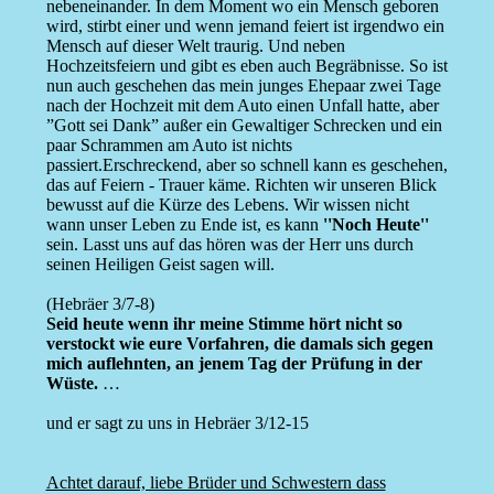
nebeneinander. In dem Moment wo ein Mensch geboren
wird, stirbt einer und wenn jemand feiert ist irgendwo ein
Mensch auf dieser Welt traurig. Und neben
Hochzeitsfeiern und gibt es eben auch Begräbnisse. So ist
nun auch geschehen das mein junges Ehepaar zwei Tage
nach der Hochzeit mit dem Auto einen Unfall hatte, aber
”Gott sei Dank” außer ein Gewaltiger Schrecken und ein
paar Schrammen am Auto ist nichts
passiert.Erschreckend, aber so schnell kann es geschehen,
das auf Feiern - Trauer käme. Richten wir unseren Blick
bewusst auf die Kürze des Lebens. Wir wissen nicht
wann unser Leben zu Ende ist, es kann
''Noch Heute''
sein. Lasst uns auf das hören was der Herr uns durch
seinen Heiligen Geist sagen will.
(Hebräer 3/7-8)
Seid heute wenn ihr meine Stimme hört nicht so
verstockt wie eure Vorfahren, die damals sich gegen
mich auflehnten, an jenem Tag der Prüfung in der
Wüste.
…
und er sagt zu uns in Hebräer 3/12-15
Achtet darauf, liebe Brüder und Schwestern dass