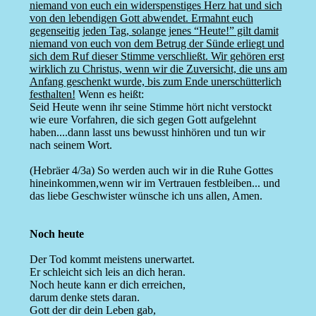
niemand von euch ein widerspenstiges Herz hat und sich
von den lebendigen Gott abwendet. Ermahnt euch
gegenseitig jeden Tag, solange jenes “Heute!” gilt damit
niemand von euch von dem Betrug der Sünde erliegt und
sich dem Ruf dieser Stimme verschließt. Wir gehören erst
wirklich zu Christus, wenn wir die Zuversicht, die uns am
Anfang geschenkt wurde, bis zum Ende unerschütterlich
festhalten!
Wenn es heißt:
Seid Heute wenn ihr seine Stimme hört nicht verstockt
wie eure Vorfahren, die sich gegen Gott aufgelehnt
haben....dann lasst uns bewusst hinhören und tun wir
nach seinem Wort.
(Hebräer 4/3a) So werden auch wir in die Ruhe Gottes
hineinkommen,wenn wir im Vertrauen festbleiben... und
das liebe Geschwister wünsche ich uns allen, Amen.
Noch heute
Der Tod kommt meistens unerwartet.
Er schleicht sich leis an dich heran.
Noch heute kann er dich erreichen,
darum denke stets daran.
Gott der dir dein Leben gab,