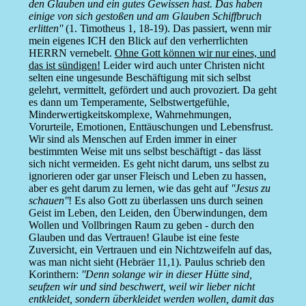
den Glauben und ein gutes Gewissen hast. Das haben
einige von sich gestoßen und am Glauben Schiffbruch
erlitten''
(1. Timotheus 1, 18-19). Das passiert, wenn mir
mein eigenes ICH den Blick auf den verherrlichten
HERRN vernebelt.
Ohne Gott können wir nur eines, und
das ist sündigen!
Leider wird auch unter Christen nicht
selten eine ungesunde Beschäftigung mit sich selbst
gelehrt, vermittelt, gefördert und auch provoziert. Da geht
es dann um Temperamente, Selbstwertgefühle,
Minderwertigkeitskomplexe, Wahrnehmungen,
Vorurteile, Emotionen, Enttäuschungen und Lebensfrust.
Wir sind als Menschen auf Erden immer in einer
bestimmten Weise mit uns selbst beschäftigt - das lässt
sich nicht vermeiden. Es geht nicht darum, uns selbst zu
ignorieren oder gar unser Fleisch und Leben zu hassen,
aber es geht darum zu lernen, wie das geht auf
''Jesus zu
schauen''
! Es also Gott zu überlassen uns durch seinen
Geist im Leben, den Leiden, den Überwindungen, dem
Wollen und Vollbringen Raum zu geben - durch den
Glauben und das Vertrauen! Glaube ist eine feste
Zuversicht, ein Vertrauen und ein Nichtzweifeln auf das,
was man nicht sieht (Hebräer 11,1). Paulus schrieb den
Korinthern:
''Denn solange wir in dieser Hütte sind,
seufzen wir und sind beschwert, weil wir lieber nicht
entkleidet, sondern überkleidet werden wollen, damit das