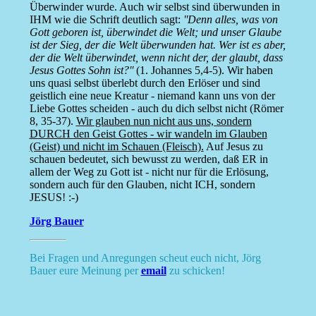
Überwinder wurde. Auch wir selbst sind überwunden in
IHM wie die Schrift deutlich sagt:
''Denn alles, was von
Gott geboren ist, überwindet die Welt; und unser Glaube
ist der Sieg, der die Welt überwunden hat. Wer ist es aber,
der die Welt überwindet, wenn nicht der, der glaubt, dass
Jesus Gottes Sohn ist?''
(1. Johannes 5,4-5). Wir haben
uns quasi selbst überlebt durch den Erlöser und sind
geistlich eine neue Kreatur - niemand kann uns von der
Liebe Gottes scheiden - auch du dich selbst nicht (Römer
8, 35-37).
Wir glauben nun nicht aus uns, sondern
DURCH den Geist Gottes - wir wandeln im Glauben
(Geist) und nicht im Schauen (Fleisch).
Auf Jesus zu
schauen bedeutet, sich bewusst zu werden, daß ER in
allem der Weg zu Gott ist - nicht nur für die Erlösung,
sondern auch für den Glauben, nicht ICH, sondern
JESUS! :-)
Jörg Bauer
Bei Fragen und Anregungen scheut euch nicht, Jörg
Bauer eure Meinung per
email
zu schicken!