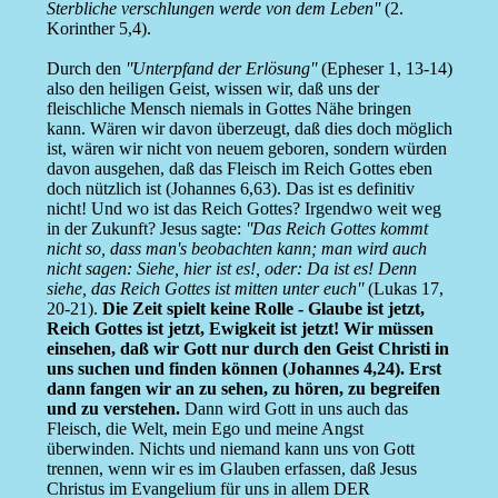
Sterbliche verschlungen werde von dem Leben''
(2.
Korinther 5,4).
Durch den
''Unterpfand der Erlösung''
(Epheser 1, 13-14)
also den heiligen Geist, wissen wir, daß uns der
fleischliche Mensch niemals in Gottes Nähe bringen
kann. Wären wir davon überzeugt, daß dies doch möglich
ist, wären wir nicht von neuem geboren, sondern würden
davon ausgehen, daß das Fleisch im Reich Gottes eben
doch nützlich ist (Johannes 6,63). Das ist es definitiv
nicht! Und wo ist das Reich Gottes? Irgendwo weit weg
in der Zukunft? Jesus sagte:
''Das Reich Gottes kommt
nicht so, dass man's beobachten kann; man wird auch
nicht sagen: Siehe, hier ist es!, oder: Da ist es! Denn
siehe, das Reich Gottes ist mitten unter euch''
(Lukas 17,
20-21).
Die Zeit spielt keine Rolle - Glaube ist jetzt,
Reich Gottes ist jetzt, Ewigkeit ist jetzt! Wir müssen
einsehen, daß wir Gott nur durch den Geist Christi in
uns suchen und finden können (Johannes 4,24). Erst
dann fangen wir an zu sehen, zu hören, zu begreifen
und zu verstehen.
Dann wird Gott in uns auch das
Fleisch, die Welt, mein Ego und meine Angst
überwinden. Nichts und niemand kann uns von Gott
trennen, wenn wir es im Glauben erfassen, daß Jesus
Christus im Evangelium für uns in allem DER