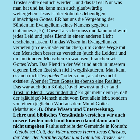
Trostes sollte deutlich werden - und das tat es! Nur was
man hat und ist, kann man auch glaubwürdig
weitergeben. Jesus ist der Sohn des lebendigen,
allmächtigen Gottes. ER hat uns die Vergebung der
Sünden im Evangelium seines Namens gegeben
(Johannes 2,16). Diese Tatsache muss und kann und wird
jedes Leid und jedes Elend in einem anderen Licht
erscheinen lassen. Um das Wissen im Evangelium zu
vertiefen (in die Gnade eintauchen), um Gottes Wege mit
den Menschen besser zu verstehen (auch die Leiden) und
um am inneren Menschen zu wachsen, brauchen wir
Gottes Wort. Das Elend in der Welt und auch in unserem
eigenen Leben lässt sich nicht wegdiskutieren. Man kann
es auch nicht
''wegbeten''
oder so tun, als ob es nicht
existiert.
Aber der Trost Gottes ist ebenso eine Realität.
Das war auch dem König David bewusst und er fand
Trost im Elend - was findest du?
Es gilt mehr denn je, daß
der (gläubige) Mensch nicht vom Brot allein lebt, sondern
von einem jeglichen Wort aus dem Mund Gottes
(Matthäus 4,4).
Ohne Wissen und Unterweisung,
Lehre und biblisches Verständnis verstehen wir auch
unsere Leiden nicht und können damit dann auch
nicht umgehen
Paulus schreibt der Gemeinde in Korinth:
''Gelobt sei Gott, der Vater unseres Herrn Jesus Christus,
der Vater der Barmherzigkeit und Gott allen Trostes, der