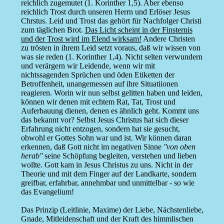
reichlich zugemutet (1. Korinther 1,5). Aber ebenso
reichlich Trost durch unseren Herrn und Erlöser Jesus
Chrstus. Leid und Trost das gehört für Nachfolger Christi
zum täglichen Brot.
Das Licht scheint in der Finsternis
und der Trost wird im Elend wirksam!
Andere Christen
zu trösten in ihrem Leid setzt voraus, daß wir wissen von
was sie reden (1. Korinther 1,4). Nicht selten verwundern
und verärgern wir Leidende, wenn wir mit
nichtssagenden Sprüchen und öden Etiketten der
Betroffenheit, unangemessen auf ihre Situatiionen
reagieren. Worin wir nun selbst gelitten haben und leiden,
können wir denen mit echtem Rat, Tat, Trost und
Auferbauung dienen, denen es ähnlich geht. Kommt uns
das bekannt vor? Selbst Jesus Christus hat sich dieser
Erfahrung nicht entzogen, sondern hat sie gesucht,
obwohl er Gottes Sohn war und ist. Wir können daran
erkennen, daß Gott nicht im negativen Sinne
''von oben
herab''
seine Schöpfung begleiten, verstehen und lieben
wollte. Gott kam in Jesus Christus zu uns. Nicht in der
Theorie und mit dem Finger auf der Landkarte, sondern
greifbar, erfahrbar, annehmbar und unmittelbar - so wie
das Evangelium!
Das Prinzip (Leitlinie, Maxime) der Liebe, Nächstenliebe,
Gnade, Mitleidenschaft und der Kraft des himmlischen