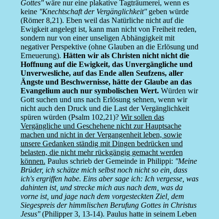
Gottes''
wäre nur eine plakative Tagträumerei, wenn es
keine
''Knechtschaft der Vergänglichkeit''
geben würde
(Römer 8,21). Eben weil das Natürliche nicht auf die
Ewigkeit angelegt ist, kann man nicht von Freiheit reden,
sondern nur von einer unseligen Abhängigkeit mit
negativer Perspektive (ohne Glauben an die Erlösung und
Erneuerung).
Hätten wir als Christen nicht nicht die
Hoffnung auf die Ewigkeit, das Unvergängliche und
Unverwesliche, auf das Ende allen Seufzens, aller
Ängste und Beschwernisse, hätte der Glaube an das
Evangelium auch nur symbolischen Wert.
Würden wir
Gott suchen und uns nach Erlösung sehnen, wenn wir
nicht auch den Druck und die Last der Vergänglichkeit
spüren würden (Psalm 102,21)?
Wir sollen das
Vergängliche und Geschehene nicht zur Hauptsache
machen und nicht in der Vergangenheit leben, sowie
unsere Gedanken ständig mit Dingen bedrücken und
belasten, die nicht mehr rückgängig gemacht werden
können.
Paulus schrieb der Gemeinde in Philippi:
''Meine
Brüder, ich schätze mich selbst noch nicht so ein, dass
ich's ergriffen habe. Eins aber sage ich: Ich vergesse, was
dahinten ist, und strecke mich aus nach dem, was da
vorne ist, und jage nach dem vorgesteckten Ziel, dem
Siegespreis der himmlischen Berufung Gottes in Christus
Jesus''
(Philipper 3, 13-14). Paulus hatte in seinem Leben