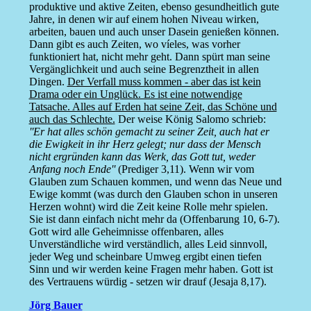
produktive und aktive Zeiten, ebenso gesundheitlich gute
Jahre, in denen wir auf einem hohen Niveau wirken,
arbeiten, bauen und auch unser Dasein genießen können.
Dann gibt es auch Zeiten, wo víeles, was vorher
funktioniert hat, nicht mehr geht. Dann spürt man seine
Vergänglichkeit und auch seine Begrenztheit in allen
Dingen.
Der Verfall muss kommen - aber das ist kein
Drama oder ein Unglück. Es ist eine notwendige
Tatsache. Alles auf Erden hat seine Zeit, das Schöne und
auch das Schlechte.
Der weise König Salomo schrieb:
''Er hat alles schön gemacht zu seiner Zeit, auch hat er
die Ewigkeit in ihr Herz gelegt; nur dass der Mensch
nicht ergründen kann das Werk, das Gott tut, weder
Anfang noch Ende''
(Prediger 3,11). Wenn wir vom
Glauben zum Schauen kommen, und wenn das Neue und
Ewige kommt (was durch den Glauben schon in unseren
Herzen wohnt) wird die Zeit keine Rolle mehr spielen.
Sie ist dann einfach nicht mehr da (Offenbarung 10, 6-7).
Gott wird alle Geheimnisse offenbaren, alles
Unverständliche wird verständlich, alles Leid sinnvoll,
jeder Weg und scheinbare Umweg ergibt einen tiefen
Sinn und wir werden keine Fragen mehr haben. Gott ist
des Vertrauens würdig - setzen wir drauf (Jesaja 8,17).
Jörg Bauer