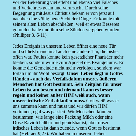
vor der Bekehrung viel erlebt und ebenso viel Falsches
und Verkehrtes getan und verursacht. Durch seine
Begegnung mit Jesus Christus bekam er von jetzt auf
nachher eine völlig neue Sicht der Dinge. Er konnte mit
seinem alten Leben abschließen, weil er etwas Besseres
gefunden hatte und ihm seine Sünden vergeben wurden
(Philliper 3, 6-11).
Jedes Ereignis in unserem Leben öffnet eine neue Tür
und schließt manchmal auch eine andere Tür, die bisher
offen war. Paulus konnte kein gesetzlicher Pharisäer mehr
bleiben, sondern wurde zum Apostel des Evangeliums. Er
konnte die Gemeinde nicht mehr verfolgen, sondern war
fortan um ihr Wohl besorgt.
Unser Leben liegt in Gottes
Händen - auch das Verfallsdatum unseres äußeren
Menschen hat Gott bestimmt. Sein Zeitplan für unser
Leben ist am besten und niemand kann es besser
regeln und keiner außer IHM weiß auch, wann
unsere irdische Zeit ablaufen muss.
Gott weiß was er
uns zumuten kann und muss und wir dürfen IHM
vertrauen, egal was passiert. Wir Menschen können
bestimmen, wie lange eine Packung Milch oder eine
Dose Ravioli haltbar und genießbar ist, aber unser
irdisches Leben ist dann zuende, wenn Gott es bestimmt
hat (Hebräer 9,27). Wir haben in unserem Leben