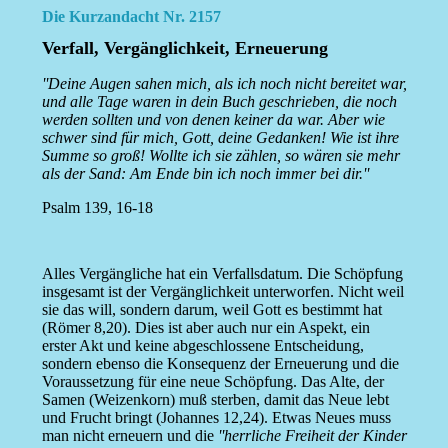
Die Kurzandacht Nr. 2157
Verfall, Vergänglichkeit, Erneuerung
''Deine Augen sahen mich, als ich noch nicht bereitet war,
und alle Tage waren in dein Buch geschrieben, die noch
werden sollten und von denen keiner da war. Aber wie
schwer sind für mich, Gott, deine Gedanken! Wie ist ihre
Summe so groß! Wollte ich sie zählen, so wären sie mehr
als der Sand: Am Ende bin ich noch immer bei dir.''
Psalm 139, 16-18
Alles Vergängliche hat ein Verfallsdatum. Die Schöpfung
insgesamt ist der Vergänglichkeit unterworfen. Nicht weil
sie das will, sondern darum, weil Gott es bestimmt hat
(Römer 8,20). Dies ist aber auch nur ein Aspekt, ein
erster Akt und keine abgeschlossene Entscheidung,
sondern ebenso die Konsequenz der Erneuerung und die
Voraussetzung für eine neue Schöpfung. Das Alte, der
Samen (Weizenkorn) muß sterben, damit das Neue lebt
und Frucht bringt (Johannes 12,24). Etwas Neues muss
man nicht erneuern und die
''herrliche Freiheit der Kinder