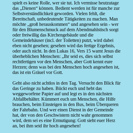
spielt es keine Rolle, wer sie tut. Ich vermisse heutzutage
das „Dienen“ können. Bedient werden ist für manche zur
Selbstverständlichkeit geworden. Vielen fehlt, die
Bereitschaft, unbedeutende Tätigkeiten zu machen. Man
möchte „groß herauskommen“ und angesehen sein - wer
für den Blumenschmuck auf dem Abendmahlstisch sorgt
oder freiwillig das Kirchengebäude und die
Gemeindehäuser (incl. der Toiletten) putzt, wird dabei
eben nicht gesehen; gesehen wird das fertige Ergebnis,
oder auch nicht. In den Lukas 16, Vers 15 warnt Jesus die
überheblichen Menschen: „Ihr seid es, dies sich selbst
rechtfertigen vor den Menschen, aber Gott kennt eure
Herzen; denn was bei den Menschen hoch angesehen ist,
das ist ein Gräuel vor Gott.
Geht also nicht achtlos in den Tag. Versucht den Blick für
das Geringe zu haben. Bückt euch und hebt das
weggeworfene Papier auf und legt es in den nächsten
Abfallbehälter. Kümmert euch um Menschen, die Hilfe
brauchen, beim Einsteigen in den Bus, beim Überqueren
der Fahrbahn. Und wer einen Dienst in der Gemeinde
hat, der von den Geschwistern nicht wahr genommen
wird, dem sei es eine Ermutigung: Gott sieht euer Herz
an, bei ihm seid ihr hoch angesehen!