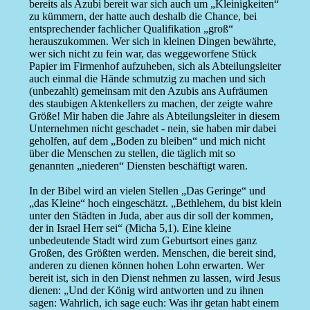
bereits als Azubi bereit war sich auch um „Kleinigkeiten“
zu kümmern, der hatte auch deshalb die Chance, bei
entsprechender fachlicher Qualifikation „groß“
herauszukommen. Wer sich in kleinen Dingen bewährte,
wer sich nicht zu fein war, das weggeworfene Stück
Papier im Firmenhof aufzuheben, sich als Abteilungsleiter
auch einmal die Hände schmutzig zu machen und sich
(unbezahlt) gemeinsam mit den Azubis ans Aufräumen
des staubigen Aktenkellers zu machen, der zeigte wahre
Größe! Mir haben die Jahre als Abteilungsleiter in diesem
Unternehmen nicht geschadet - nein, sie haben mir dabei
geholfen, auf dem „Boden zu bleiben“ und mich nicht
über die Menschen zu stellen, die täglich mit so
genannten „niederen“ Diensten beschäftigt waren.
In der Bibel wird an vielen Stellen „Das Geringe“ und
„das Kleine“ hoch eingeschätzt. „Bethlehem, du bist klein
unter den Städten in Juda, aber aus dir soll der kommen,
der in Israel Herr sei“ (Micha 5,1). Eine kleine
unbedeutende Stadt wird zum Geburtsort eines ganz
Großen, des Größten werden. Menschen, die bereit sind,
anderen zu dienen können hohen Lohn erwarten. Wer
bereit ist, sich in den Dienst nehmen zu lassen, wird Jesus
dienen: „Und der König wird antworten und zu ihnen
sagen: Wahrlich, ich sage euch: Was ihr getan habt einem