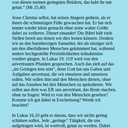
von diesen meinen geringsten Brüdern, das habt ihr mir
getan.“ (Mt 25,40)
Jesus Christus selbst, hat seinen Jüngern gedient, als er
ihnen die schmutzigen Füße gewaschen hat. Er hat sich
immer wieder klein gemacht ohne seine wahre Größe
dabei zu verlieren. Dienet einander! Die Bibel hält viele
Stellen bereit aus denen wir dies lernen können. Denken
wir an den barmherzigen Samariter, der als einziger sich
um den überfallenen Menschen gekümmert hat, während
andere hochgestellte Persönlichkeiten teilnahmslos
vorüber gingen. In Lukas 19, 11ff wird von den
anvertrauten Pfunden gesprochen. Auch das zielt auf das
„im Geringen treu sein“, denn Gott hat uns Gaben und
Aufgaben anvertraut, die wir einsetzen und umsetzen
sollen. Wir sollen ihm und den Menschen dienen, ohne
auf das Ansehen bei den Menschen zu spekulieren. Wir
sollen aus dem was ER uns anvertraut, das Beste machen,
ohne zu fragen: Wird es von den Menschen gesehen?
Komme ich gut dabei in Erscheinung? Werde ich
beachtet?
In Lukas 16,10 geht es darum, dass wir nichts gering
schätzen sollen. Jede „geringe“ Tätigkeit, die uns
aufgetragen wird, ist wertvoll, getan zu werden. Dabei