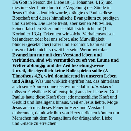
Da Gott in Person die Liebe ist (1. Johannes 4,16) und
dies in erster Linie durch die Vergebung der Sünde in
Jesus Christus deutlich wurde, drängte es Paulus diese
Botschaft und dieses himmlische Evangelium zu predigen
und zu leben. Die Liebe treibt, aber keinen Mutwillen,
keinen falschen Eifer und sie bläht sich nicht auf (1.
Korinther 13,4). Erkennen wir solche Verhaltensweisen
bei anderen oder bei uns selbst, also Mutwilligkeit,
blinder (gesetzlicher) Eifer und Hochmut, kann es mit
unserer Liebe nicht so weit her sein.
Wenn wir das
Evangelium nur mit dem Verstand leben und
verkünden, sind wir vermutlich zu oft von Laune und
Wetter abhängig und die Zeit beziehungsweise
Unzeit, die eigentlich keine Rolle spielen sollte (2.
Timotheus 4,2), wird dominierend in unserem Leben
und Alltag.
Was uns wirklich ergriffen hat, das hinterlässt
auch seine Spuren ohne das wir uns dafür
''abrackern''
müssen. Geistliche Kraft entspringt aus der Liebe zu Gott.
Paulus hatte diese Kraft über jede menschliche Kraft und
Geduld und Intelligenz hinaus, weil er Jesus liebte. Möge
Jesus auch uns dieses Feuer in Herz und Verstand
einbrennen, damit wir ihm von Herzen dienen können um
Menschen mit dem Evangelium der drängenden Liebe
und Gnade zu erreichen.