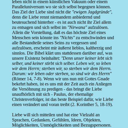
leben nicht in einem künstlichen Vakuum oder einem
Paralleluniversum wo sie sich selbst begegnen können.
Das Ziel der Liebe sind nicht die
''ewigen Jagdgründe''
,
denn die Liebe rennt niemandem anbiedernd und
beutesuchend hinterher - es ist auch nicht ihr Ziel allem
zu entsagen und sich selbst im
''Nirwana''
aufzulösen.
Allein die Vorstellung, daß es das höchste Ziel eines
Menschen sein könnte ins
''Nichts''
zu entschwinden und
alle Bestandteile seines Seins zu vergessen und
aufzulösen, erscheint mir äußerst lieblos, kaltherzig und
sinnlos. Die Bibel klärt uns stattdessen darüber auf, was
unsere Existenz beinhaltet:
''Denn unser keiner lebt sich
selber, und keiner stirbt sich selber. Leben wir, so leben
wir dem Herrn; sterben wir, so sterben wir dem Herrn.
Darum: wir leben oder sterben, so sind wir des Herrn''
(Römer 14, 7-8). Wenn wir uns nun mit Gottes Gnade
bekehrt haben, ist es uns mit der Zeit auch ein Anliegen
die Versöhnung zu predigen - das bringt die Liebe
unaufhörlich mit sich - Paulus, der ehemalige
Christenverfolger, ist das beste Beispiel dafür, wie Liebe
einen verändert und voran treibt (2. Korinther 5, 18-19).
Liebe will sich mitteilen und hat eine Vielzahl an
Sprachen, Gedanken, Gefühlen, Ideen, Objekten,
Möglichkeiten, Unmöglichkeiten und Bezugspersonen.