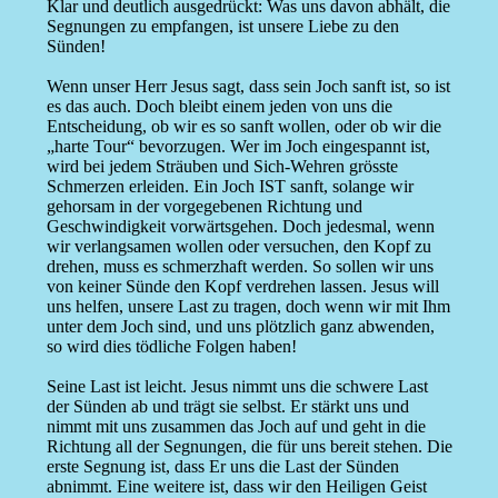
Klar und deutlich ausgedrückt: Was uns davon abhält, die
Segnungen zu empfangen, ist unsere Liebe zu den
Sünden!
Wenn unser Herr Jesus sagt, dass sein Joch sanft ist, so ist
es das auch. Doch bleibt einem jeden von uns die
Entscheidung, ob wir es so sanft wollen, oder ob wir die
„harte Tour“ bevorzugen. Wer im Joch eingespannt ist,
wird bei jedem Sträuben und Sich-Wehren grösste
Schmerzen erleiden. Ein Joch IST sanft, solange wir
gehorsam in der vorgegebenen Richtung und
Geschwindigkeit vorwärtsgehen. Doch jedesmal, wenn
wir verlangsamen wollen oder versuchen, den Kopf zu
drehen, muss es schmerzhaft werden. So sollen wir uns
von keiner Sünde den Kopf verdrehen lassen. Jesus will
uns helfen, unsere Last zu tragen, doch wenn wir mit Ihm
unter dem Joch sind, und uns plötzlich ganz abwenden,
so wird dies tödliche Folgen haben!
Seine Last ist leicht. Jesus nimmt uns die schwere Last
der Sünden ab und trägt sie selbst. Er stärkt uns und
nimmt mit uns zusammen das Joch auf und geht in die
Richtung all der Segnungen, die für uns bereit stehen. Die
erste Segnung ist, dass Er uns die Last der Sünden
abnimmt. Eine weitere ist, dass wir den Heiligen Geist