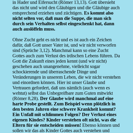
in Hader und Eifersucht (Römer 13,13). Gott übersieht
das nicht und wird den Gläubigen und die Gläubige auch
entsprechend erziehen und züchtigen.
Es kommt also
nicht selten vor, daß man die Suppe, die man sich
durch sein Verhalten selbst eingeschenkt hat, dann
auch auslöffeln muss.
Ohne Zucht geht es nicht und es ist auch ein Zeichen
dafür, daß Gott unser Vater ist, und wir nicht verworfen
sind (Sprüche 3,12). Manchmal kann so eine Zucht
Gottes auch zum Verlust des irdischen Lebens führen. Da
Gott die Zukunft eines jeden kennt (und wir nicht)
geschehen auch unangenehme, vielleicht sogar
schockierende und überraschende Dinge und
Veränderungen in unserem Leben, die wir nicht verstehen
und einordnen können. Hier ist unser Glaube und
Vertrauen gefordert, daß uns nämlich (auch wenn es
wehtut) selbst das Unbegreifbare zum Guten mitwirkt
(Römer 8,28).
Der Glaube wird manchmal auf eine
harte Probe gestellt. Zum Beispiel wenn plötzlich in
den besten Jahren eine schwere Krankheit kommt?
Ein Unfall mit schlimmen Folgen? Der Verlust eines
eigenen Kindes? Kinder verstehen oft nicht, was die
Eltern für sie entscheiden müssen!
Ebenso können und
sollen wir das als Kinder Gottes auch verstehen und