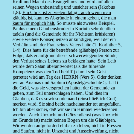
Kraft und Macht des Evangeliums und wird auf allen
seinen Wegen unbeständig und unsicher sein (Jakobus
1,8).
Ein Christ ist zu vielem fähig - auch wenn man
gläubig ist, kann es Abgründe in einem geben, die man
kaum für möglich hält.
So musste als zweites Beispiel,
Paulus einem Glaubensbruder in Korinth sehr deutlich
tadeln (und die Gemeinde für ihr Nichtstun kritisieren)
sowie weitere Konsequenzen ankündigen, weil der ein
Verhältnis mit der Frau seines Vaters hatte (1. Korinther 5,
1-4). Dies hatte für die betreffende (gläubige) Person zur
Folge, daß er aufgrund dieser schwerwiegenden Sünde,
den Verlust seines Lebens zu beklagen hatte. Sein Leib
wurde dem Satan überantwortet (als die führende
Kompetenz was den Tod betrifft) damit sein Geist
gerrettet wird am Tag des HERRN (Vers 5). Oder denken
wir an Ananias und Saphira (Apostelgeschichte 5, 1-11)
die Geld, was sie versprochen hatten der Gemeinde zu
geben, zum Teil unterschlagen haben. Und dies im
Glauben, daß es sowieso niemand (einschließlich Gott)
merken wird. Sie sind beide nacheinander tot umgefallen.
Ich bin aber sicher, daß wir sie im Himmel wiedersehen
werden. Auch Unzucht und Götzendienst (was Unzucht
im Grunde ist) macht keinen Bogen um die Gläubigen.
Wir werden aufgefordert ehrbar zu leben, nicht in Fressen
und Saufen, nicht in Unzucht und Ausschweifung, nicht