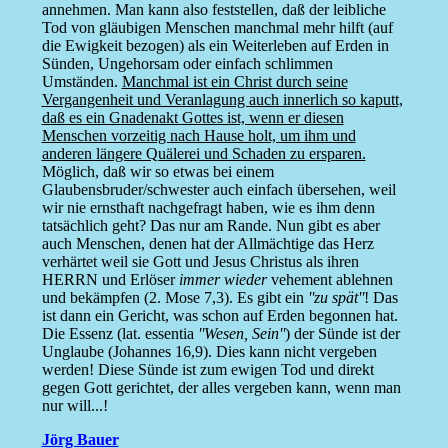
annehmen. Man kann also feststellen, daß der leibliche
Tod von gläubigen Menschen manchmal mehr hilft (auf
die Ewigkeit bezogen) als ein Weiterleben auf Erden in
Sünden, Ungehorsam oder einfach schlimmen
Umständen.
Manchmal ist ein Christ durch seine
Vergangenheit und Veranlagung auch innerlich so kaputt,
daß es ein Gnadenakt Gottes ist, wenn er diesen
Menschen vorzeitig nach Hause holt, um ihm und
anderen längere Quälerei und Schaden zu ersparen.
Möglich, daß wir so etwas bei einem
Glaubensbruder/schwester auch einfach übersehen, weil
wir nie ernsthaft nachgefragt haben, wie es ihm denn
tatsächlich geht? Das nur am Rande. Nun gibt es aber
auch Menschen, denen hat der Allmächtige das Herz
verhärtet weil sie Gott und Jesus Christus als ihren
HERRN und Erlöser
immer wieder
vehement ablehnen
und bekämpfen (2. Mose 7,3). Es gibt ein
''zu spät''
! Das
ist dann ein Gericht, was schon auf Erden begonnen hat.
Die Essenz (lat. essentia
''Wesen, Sein''
) der Sünde ist der
Unglaube (Johannes 16,9). Dies kann nicht vergeben
werden! Diese Sünde ist zum ewigen Tod und direkt
gegen Gott gerichtet, der alles vergeben kann, wenn man
nur will...!
Jörg Bauer