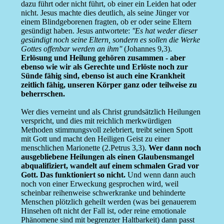
dazu führt oder nicht führt, ob einer ein Leiden hat oder
nicht. Jesus machte dies deutlich, als seine Jünger vor
einem Blindgeborenen fragten, ob er oder seine Eltern
gesündigt haben. Jesus antwortete:
''Es hat weder dieser
gesündigt noch seine Eltern, sondern es sollen die Werke
Gottes offenbar werden an ihm''
(Johannes 9,3).
Erlösung und Heilung gehören zusammen - aber
ebenso wie wir als Gerechte und Erlöste noch zur
Sünde fähig sind, ebenso ist auch eine Krankheit
zeitlich fähig, unseren Körper ganz oder teilweise zu
beherrschen.
Wer dies verneint und als Christ grundsätzlich Heilungen
verspricht, und dies mit reichlich merkwürdigen
Methoden stimmungsvoll zelebriert, treibt seinen Spott
mit Gott und macht den Heiligen Geist zu einer
menschlichen Marionette (2.Petrus 3,3).
Wer dann noch
ausgebliebene Heilungen als einen Glaubensmangel
abqualifiziert, wandelt auf einem schmalen Grad vor
Gott. Das funktioniert so nicht.
Und wenn dann auch
noch von einer Erweckung gesprochen wird, weil
scheinbar reihenweise schwerkranke und behinderte
Menschen plötzlich geheilt werden (was bei genauerem
Hinsehen oft nicht der Fall ist, oder reine emotionale
Phänomene sind mit begrenzter Haltbarkeit) dann passt