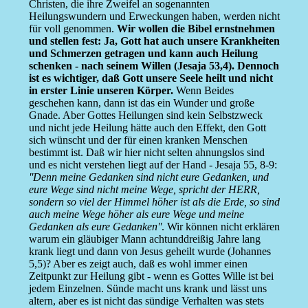
Christen, die ihre Zweifel an sogenannten
Heilungswundern und Erweckungen haben, werden nicht
für voll genommen.
Wir wollen die Bibel ernstnehmen
und stellen fest: Ja, Gott hat auch unsere Krankheiten
und Schmerzen getragen und kann auch Heilung
schenken - nach seinem Willen (Jesaja 53,4). Dennoch
ist es wichtiger, daß Gott unsere Seele heilt und nicht
in erster Linie unseren Körper.
Wenn Beides
geschehen kann, dann ist das ein Wunder und große
Gnade. Aber Gottes Heilungen sind kein Selbstzweck
und nicht jede Heilung hätte auch den Effekt, den Gott
sich wünscht und der für einen kranken Menschen
bestimmt ist. Daß wir hier nicht selten ahnungslos sind
und es nicht verstehen liegt auf der Hand - Jesaja 55, 8-9:
''Denn meine Gedanken sind nicht eure Gedanken, und
eure Wege sind nicht meine Wege, spricht der HERR,
sondern so viel der Himmel höher ist als die Erde, so sind
auch meine Wege höher als eure Wege und meine
Gedanken als eure Gedanken''
. Wir können nicht erklären
warum ein gläubiger Mann achtunddreißig Jahre lang
krank liegt und dann von Jesus geheilt wurde (Johannes
5,5)? Aber es zeigt auch, daß es wohl immer einen
Zeitpunkt zur Heilung gibt - wenn es Gottes Wille ist bei
jedem Einzelnen. Sünde macht uns krank und lässt uns
altern, aber es ist nicht das sündige Verhalten was stets