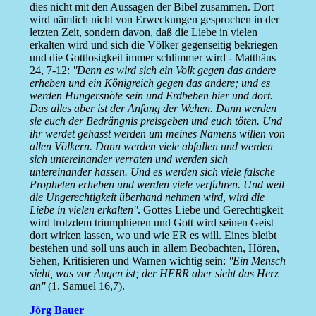
dies nicht mit den Aussagen der Bibel zusammen. Dort
wird nämlich nicht von Erweckungen gesprochen in der
letzten Zeit, sondern davon, daß die Liebe in vielen
erkalten wird und sich die Völker gegenseitig bekriegen
und die Gottlosigkeit immer schlimmer wird - Matthäus
24, 7-12:
''Denn es wird sich ein Volk gegen das andere
erheben und ein Königreich gegen das andere; und es
werden Hungersnöte sein und Erdbeben hier und dort.
Das alles aber ist der Anfang der Wehen. Dann werden
sie euch der Bedrängnis preisgeben und euch töten. Und
ihr werdet gehasst werden um meines Namens willen von
allen Völkern. Dann werden viele abfallen und werden
sich untereinander verraten und werden sich
untereinander hassen. Und es werden sich viele falsche
Propheten erheben und werden viele verführen. Und weil
die Ungerechtigkeit überhand nehmen wird, wird die
Liebe in vielen erkalten''
. Gottes Liebe und Gerechtigkeit
wird trotzdem triumphieren und Gott wird seinen Geist
dort wirken lassen, wo und wie ER es will. Eines bleibt
bestehen und soll uns auch in allem Beobachten, Hören,
Sehen, Kritisieren und Warnen wichtig sein:
''Ein Mensch
sieht, was vor Augen ist; der HERR aber sieht das Herz
an''
(1. Samuel 16,7).
Jörg Bauer